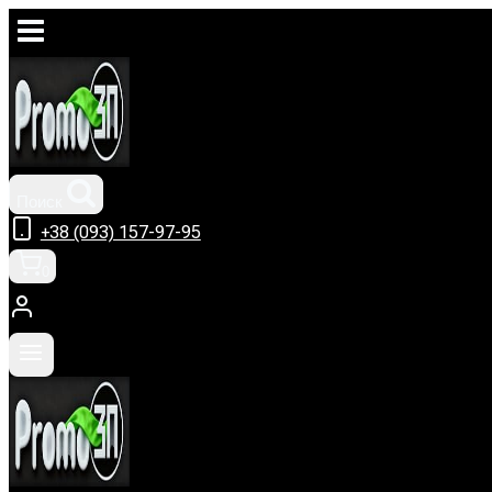
Перейти
к
содержимому
Поиск
+38 (093) 157-97-95
0