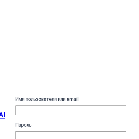
Имя пользователя или email
stract patterns Yellow
Пароль