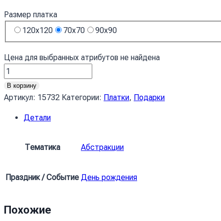
Размер платка
120x120
70x70
90x90
Цена для выбранных атрибутов не найдена
Количество
товара
В корзину
Хустка
Артикул:
15732
Категории:
Платки
,
Подарки
Арт
Детали
Яскраві
плями
Art
Тематика
Абстракции
Bright
spots
Праздник / Событие
День рождения
Похожие