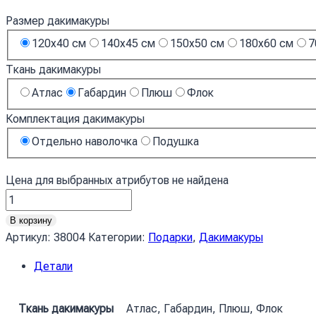
Размер дакимакуры
120х40 см
140х45 см
150х50 см
180х60 см
7
Ткань дакимакуры
Атлас
Габардин
Плюш
Флок
Комплектация дакимакуры
Отдельно наволочка
Подушка
Цена для выбранных атрибутов не найдена
Количество
товара
В корзину
Артем
Артикул:
38004
Категории:
Подарки
,
Дакимакуры
Півоваров
Детали
Співак
природа
Artem
Ткань дакимакуры
Атлас, Габардин, Плюш, Флок