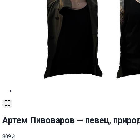
Артем Пивоваров — певец, природ
809
₴