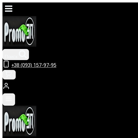
Перейти
к
содержимому
Поиск
+38 (093) 157-97-95
0