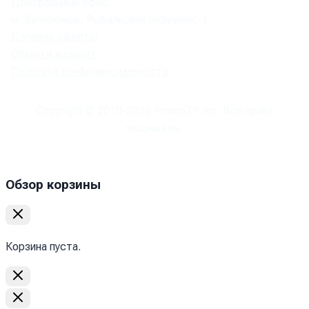
Центральный офис:
м. Запорожье, Рыбальский переулок, 1.
Договор оферты
Обмен и возврат
Политика конфиденциальности
Copyright © 2010-
2026
PromoZP Inc. Все права
защищены.
Обзор корзины
Корзина пуста.