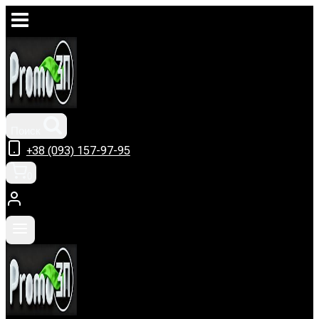
Перейти
к
содержимому
Поиск
+38 (093) 157-97-95
0