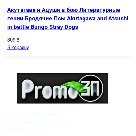
Акутагава и Ацуши в бою Литературные
гении Бродячие Псы Akutagawa and Atsushi
in battle Bungo Stray Dogs
809
₴
В корзину
Контактная информация:
E-mail:
sale@promozp.com.ua
+38 (093) 157-97-95