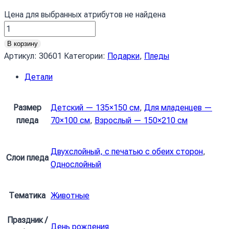
Цена для выбранных атрибутов не найдена
Количество
товара
В корзину
Cмішний
Артикул:
30601
Категории:
Подарки
,
Пледы
Лемур
Детали
Джунглі
Funny
Lemur
Размер
Детский — 135×150 см
,
Для младенцев —
Jungle
пледа
70×100 см
,
Взрослый — 150×210 см
Двухслойный, с печатью с обеих сторон
,
Слои пледа
Однослойный
Тематика
Животные
Праздник /
День рождения