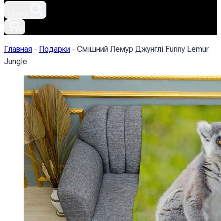
Поиск
0
Главная
-
Подарки
-
Cмішний Лемур Джунглі Funny Lemur
Jungle