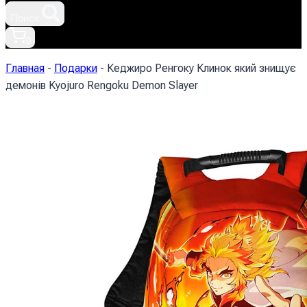
Поиск
0
Главная
-
Подарки
-
Кеджиро Ренгоку Клинок який знищує
демонів Kyojuro Rengoku Demon Slayer