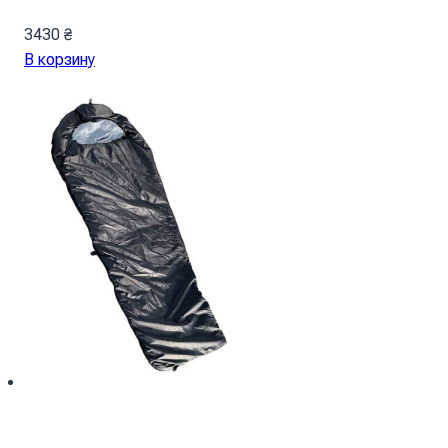
3430
₴
В корзину
Спальный мешок с капюшоном “Кокон”