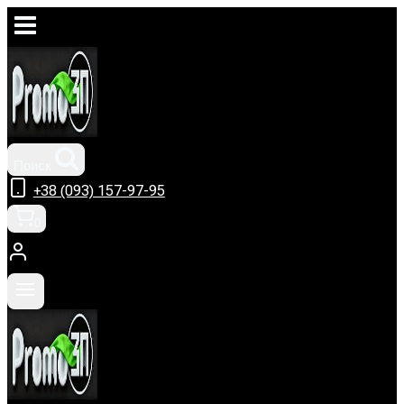
Перейти
к
содержимому
Поиск
+38 (093) 157-97-95
0