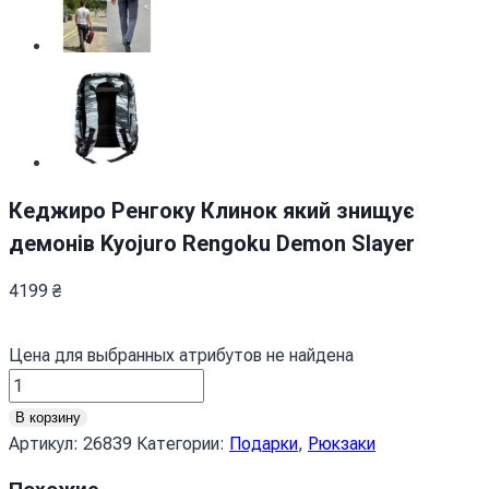
Кеджиро Ренгоку Клинок який знищує
демонів Kyojuro Rengoku Demon Slayer
4199
₴
Цена для выбранных атрибутов не найдена
Количество
товара
В корзину
Кеджиро
Артикул:
26839
Категории:
Подарки
,
Рюкзаки
Ренгоку