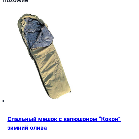
Похожие
Клинок
який
знищує
демонів
Kyojuro
Rengoku
Demon
Slayer
Спальный мешок с капюшоном “Кокон”
зимний олива