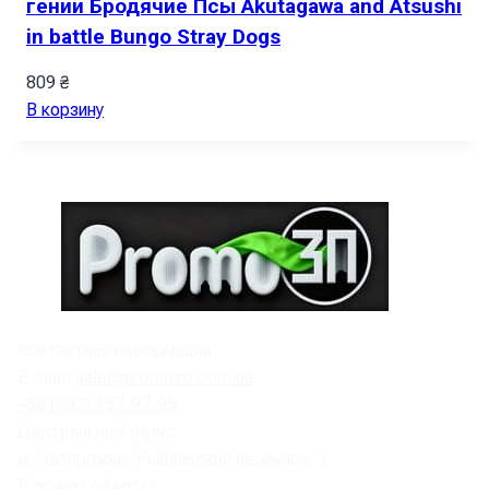
гении Бродячие Псы Akutagawa and Atsushi
in battle Bungo Stray Dogs
809
₴
В корзину
Контактная информация:
E-mail:
sale@promozp.com.ua
+38 (093) 157-97-95
Центральный офис:
м. Запорожье, Рыбальский переулок, 1.
Договор оферты