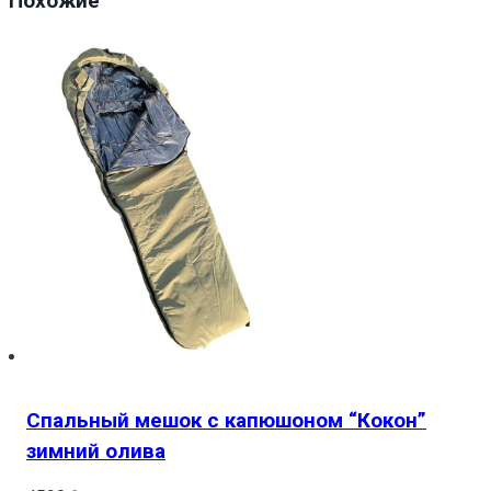
Похожие
Біг
Бен
London
Style
Big
Ben
Спальный мешок с капюшоном “Кокон”
зимний олива