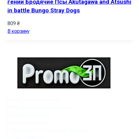
гении Бродячие Псы Akutagawa and Atsushi
in battle Bungo Stray Dogs
809
₴
В корзину
Контактная информация:
E-mail:
sale@promozp.com.ua
+38 (093) 157-97-95
Центральный офис:
м. Запорожье, Рыбальский переулок, 1.
Договор оферты