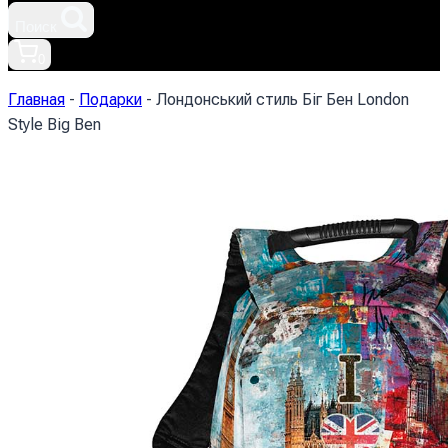
Поиск
0
Главная
-
Подарки
-
Лондонський стиль Біг Бен London
Style Big Ben