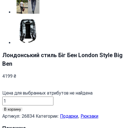
Лондонський стиль Біг Бен London Style Big
Ben
4199
₴
Цена для выбранных атрибутов не найдена
Количество
товара
В корзину
Лондонський
Артикул:
26834
Категории:
Подарки
,
Рюкзаки
стиль