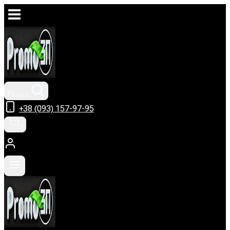
Перейти
к
содержимому
Поиск
+38 (093) 157-97-95
0