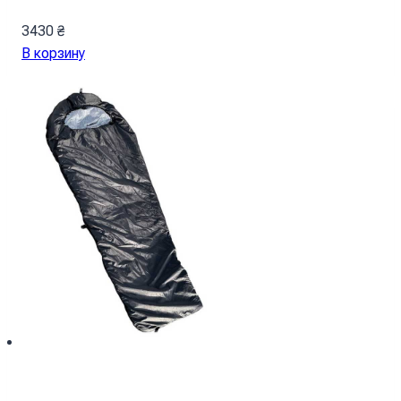
3430
₴
В корзину
Спальный мешок с капюшоном “Кокон”