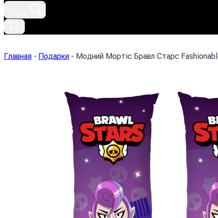
Поиск
0
Главная
-
Подарки
-
Модний Мортіс Бравл Старс Fashionable