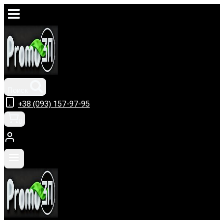
Перейти
к
содержимому
Поиск
+38 (093) 157-97-95
0