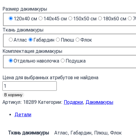
Размер дакимакуры
120х40 см
140х45 см
150х50 см
180х60 см
7
Ткань дакимакуры
Атлас
Габардин
Плюш
Флок
Комплектация дакимакуры
Отдельно наволочка
Подушка
Цена для выбранных атрибутов не найдена
Количество
товара
В корзину
Модний
Артикул:
18289
Категории:
Подарки
,
Дакимакуры
Мортіс
Детали
Бравл
Старс
Fashionable
Ткань дакимакуры
Атлас, Габардин, Плюш, Флок