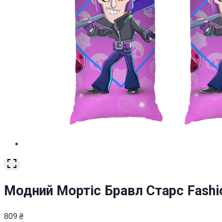
Модний Мортіс Бравл Старс Fashio
809
₴