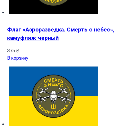
Флаг «Аэроразведка. Смерть с небес»,
камуфляж-черный
375
₴
В корзину