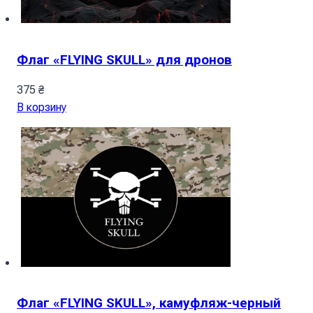
Флаг «FLYING SKULL» для дронов
375
₴
В корзину
Флаг «FLYING SKULL», камуфляж-черный