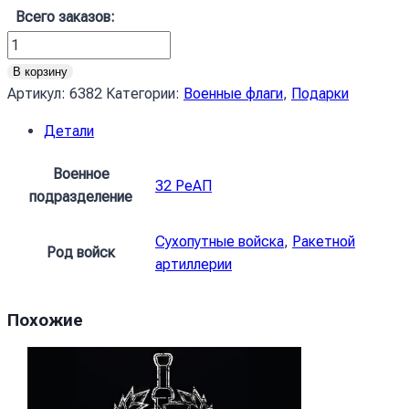
Всего заказов:
Количество
товара
В корзину
Прапор
Артикул:
6382
Категории:
Военные флаги
,
Подарки
32
Детали
реактивного
артилерійського
Военное
полку
32 РеАП
подразделение
(32
РеАП)
Сухопутные войска
,
Ракетной
ВМС
Род войск
артиллерии
ЗСУ
офіційний
Похожие