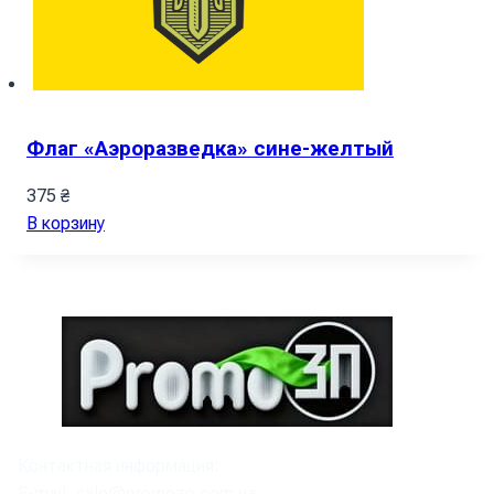
Флаг «Аэроразведка» сине-желтый
375
₴
В корзину
Контактная информация:
E-mail:
sale@promozp.com.ua