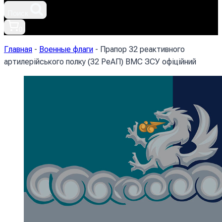
Поиск
0
Главная
-
Военные флаги
-
Прапор 32 реактивного
артилерійського полку (32 РеАП) ВМС ЗСУ офіційний