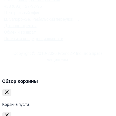
+38 (093) 157-97-95
Центральный офис:
м. Запорожье, Рыбальский переулок, 1.
Договор оферты
Обмен и возврат
Политика конфиденциальности
Copyright © 2010-
2026
PromoZP Inc. Все права
защищены.
Обзор корзины
Корзина пуста.