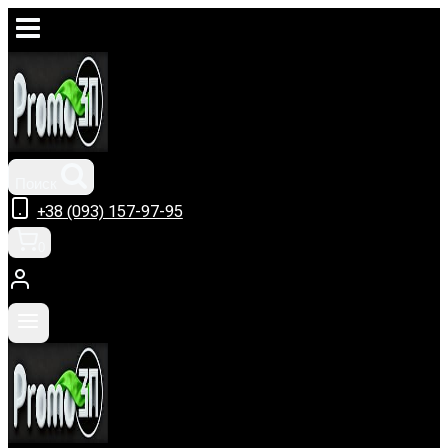
Перейти
к
содержимому
Поиск
+38 (093) 157-97-95
0