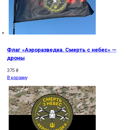
Флаг «Аэроразведка. Смерть с небес» —
дроны
375
₴
В корзину