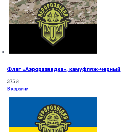
Флаг «Аэроразведка», камуфляж-черный
375
₴
В корзину