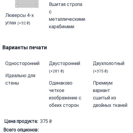
Вшитая стропа
с
Люверсы 4-х
металлическими
углах
(
+
32
₴
)
карабинами
Варианты печати
Односторонний
Двусторонний
Двухполотный
(
+
281
₴
)
(
+
375
₴
)
Идеально для
стены
Одинаково
Премиум
четкое
вариант
изображение с
сшитый из
обеих сторон
двойных тканей
Цена продукта:
375
₴
Всего опционов: