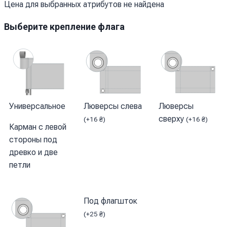
Цена для выбранных атрибутов не найдена
Выберите крепление флага
Универсальное
Люверсы слева
Люверсы
сверху
(
+
16
₴
)
(
+
16
₴
)
Карман с левой
стороны под
древко и две
петли
Под флагшток
(
+
25
₴
)