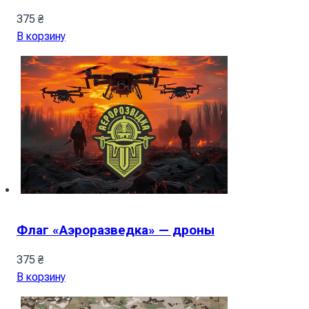
375
₴
В корзину
Флаг «Аэроразведка» — дроны
375
₴
В корзину