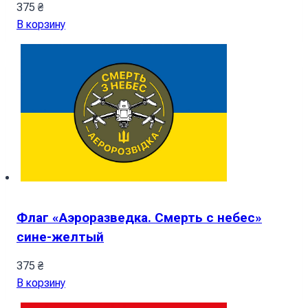
375
₴
В корзину
Флаг «Аэроразведка. Смерть с небес»
сине-желтый
375
₴
В корзину