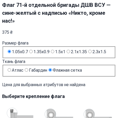
Флаг 71-й отдельной бригады ДШВ ВСУ —
сине-желтый с надписью «Никто, кроме
нас!»
375
₴
Размер флага
1.05x0.7
1.35x0.9
1.5x1
2.1x1.35
2.3x1.5
Ткань флага
Атлас
Габардин
Флажная сетка
Цена для выбранных атрибутов не найдена
Выберите крепление флага