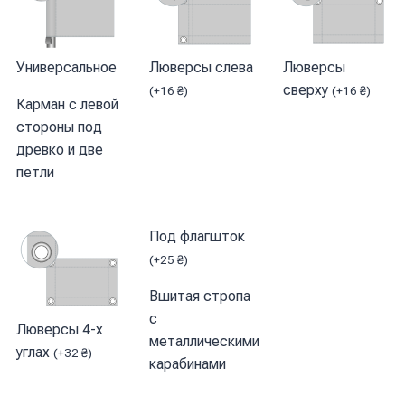
Универсальное
Люверсы слева
Люверсы
сверху
(
+
16
₴
)
(
+
16
₴
)
Карман с левой
стороны под
древко и две
петли
Под флагшток
(
+
25
₴
)
Вшитая стропа
с
Люверсы 4-х
металлическими
углах
(
+
32
₴
)
карабинами