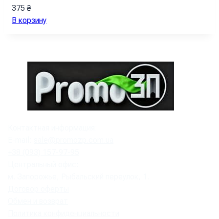
375
₴
В корзину
Контактная информация:
E-mail:
sale@promozp.com.ua
+38 (093) 157-97-95
Центральный офис:
м. Запорожье, Рыбальский переулок, 1.
Договор оферты
Обмен и возврат
Политика конфиденциальности