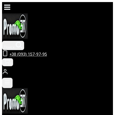
Перейти
к
содержимому
Поиск
+38 (093) 157-97-95
0