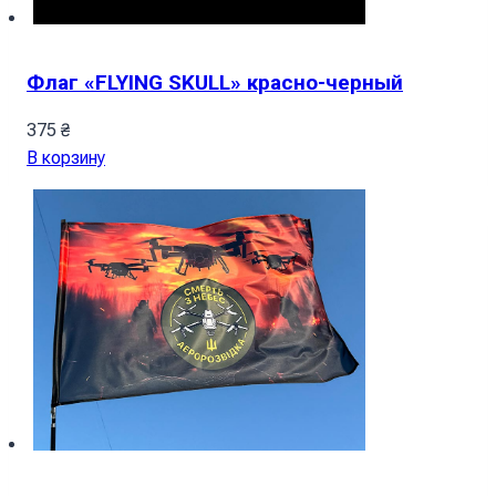
Флаг «FLYING SKULL» красно-черный
375
₴
В корзину