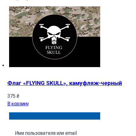
Флаг «FLYING SKULL», камуфляж-черный
375
₴
В корзину
Имя пользователя или email