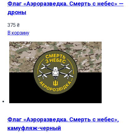
Флаг «Аэроразведка. Смерть с небес» —
дроны
375
₴
В корзину
Флаг «Аэроразведка. Смерть с небес»,
камуфляж-черный