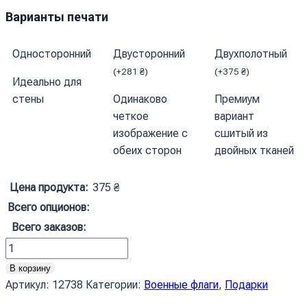
Варианты печати
Односторонний
Двусторонний
Двухполотный
(
+
281
₴
)
(
+
375
₴
)
Идеально для
стены
Одинаково
Премиум
четкое
вариант
изображение с
сшитый из
обеих сторон
двойных тканей
Цена продукта:
375
₴
Всего опционов:
Всего заказов:
Количество
товара
В корзину
Прапор
Артикул:
12738
Категории:
Военные флаги
,
Подарки
71