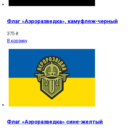
Флаг «Аэроразведка», камуфляж-черный
375
₴
В корзину
Флаг «Аэроразведка» сине-желтый