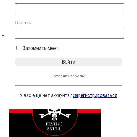
Пароль
Запомнить меня
Флаг «FLYING SKULL» сине-желтый
375
₴
В корзину
Потеряли пароль?
У вас еще нет аккаунта?
Зарегистрироваться