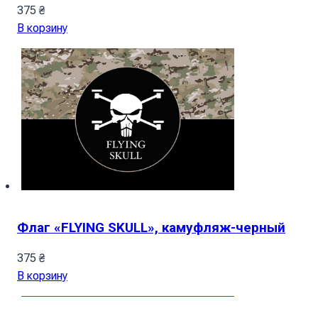
375
₴
В корзину
Флаг «FLYING SKULL», камуфляж-черный
375
₴
В корзину