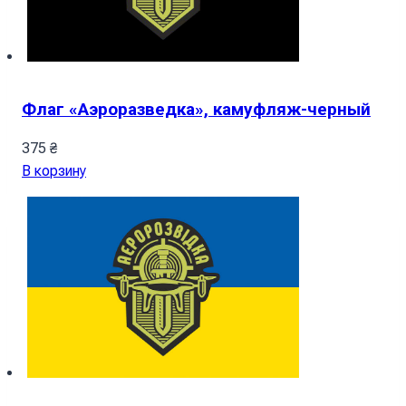
Флаг «Аэроразведка», камуфляж-черный
375
₴
В корзину