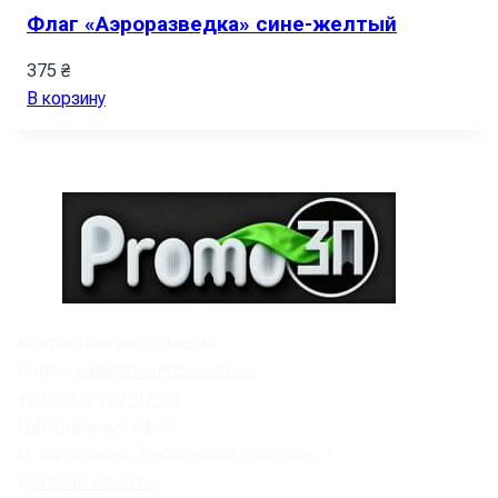
Флаг «Аэроразведка» сине-желтый
375
₴
В корзину
Контактная информация:
E-mail:
sale@promozp.com.ua
+38 (093) 157-97-95
Центральный офис:
м. Запорожье, Рыбальский переулок, 1.
Договор оферты