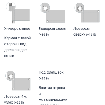
Универсальное
Люверсы слева
Люверсы
сверху
(
+
16
₴
)
(
+
16
₴
)
Карман с левой
стороны под
древко и две
петли
Под флагшток
(
+
25
₴
)
Вшитая стропа
с
Люверсы 4-х
металлическими
углах
(
+
32
₴
)