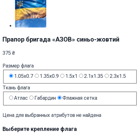
Прапор бригада «АЗОВ» синьо-жовтий
375
₴
Размер флага
1.05x0.7
1.35x0.9
1.5x1
2.1x1.35
2.3x1.5
Ткань флага
Атлас
Габардин
Флажная сетка
Цена для выбранных атрибутов не найдена
Выберите крепление флага