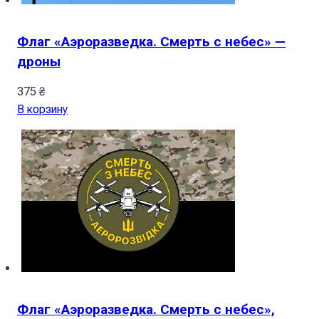
Флаг «Аэроразведка. Смерть с небес» —
дроны
375
₴
В корзину
Флаг «Аэроразведка. Смерть с небес»,