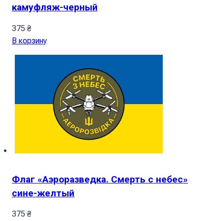
камуфляж-черный
375
₴
В корзину
Флаг «Аэроразведка. Смерть с небес»
сине-желтый
375
₴