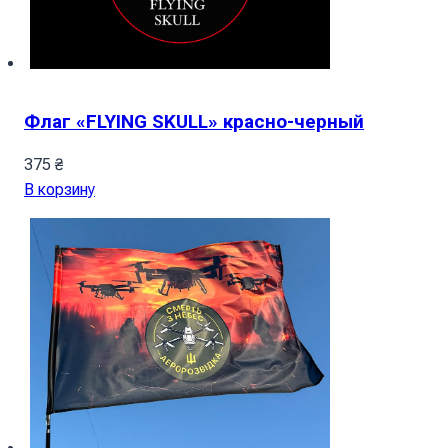
Флаг «FLYING SKULL» красно-черный
375
₴
В корзину