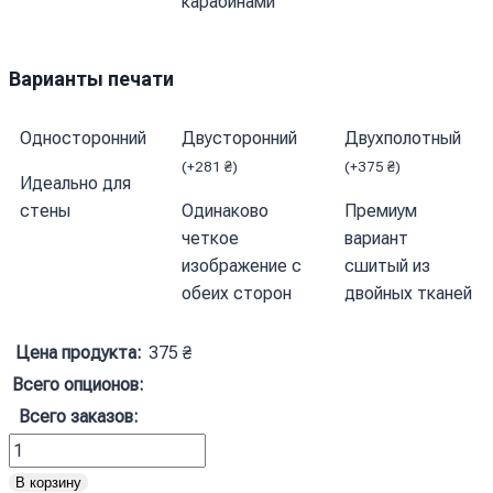
карабинами
Варианты печати
Односторонний
Двусторонний
Двухполотный
(
+
281
₴
)
(
+
375
₴
)
Идеально для
стены
Одинаково
Премиум
четкое
вариант
изображение с
сшитый из
обеих сторон
двойных тканей
Цена продукта:
375
₴
Всего опционов:
Всего заказов:
Количество
товара
В корзину