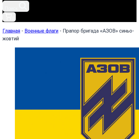
Поиск
0
Главная
-
Военные флаги
-
Прапор бригада «АЗОВ» синьо-
жовтий