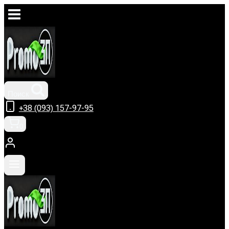
Перейти
к
содержимому
Поиск
+38 (093) 157-97-95
0