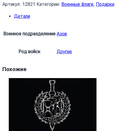
Прапор
Артикул:
12821
Категории:
Военные флаги
,
Подарки
бригада
Детали
«АЗОВ»
синьо-
жовтий
Военное подразделение
Азов
Род войск
Другие
Похожие