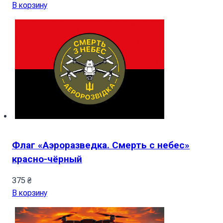
В корзину
Флаг «Аэроразведка. Смерть с небес»
красно-чёрный
375
₴
В корзину