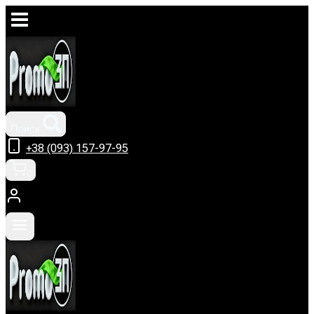
Перейти
к
содержимому
Поиск
+38 (093) 157-97-95
0