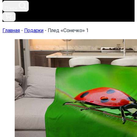
Поиск
0
Главная
-
Подарки
-
Плед «Сонечко» 1