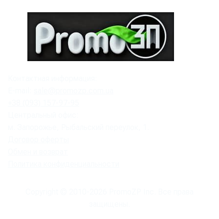
Контактная информация:
E-mail:
sale@promozp.com.ua
+38 (093) 157-97-95
Центральный офис:
м. Запорожье, Рыбальский переулок, 1.
Договор оферты
Обмен и возврат
Политика конфиденциальности
Copyright © 2010-
2026
PromoZP Inc. Все права
защищены.