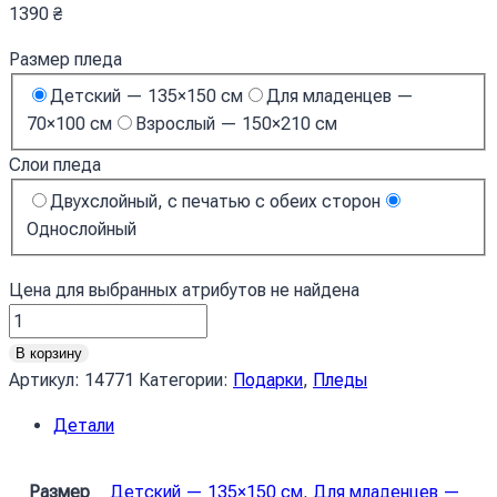
1390
₴
Размер пледа
Детский — 135×150 см
Для младенцев —
70×100 см
Взрослый — 150×210 см
Слои пледа
Двухслойный, с печатью с обеих сторон
Однослойный
Цена для выбранных атрибутов не найдена
Количество
товара
В корзину
Плед
Артикул:
14771
Категории:
Подарки
,
Пледы
«Сонечко»
Детали
1
Размер
Детский — 135×150 см
,
Для младенцев —