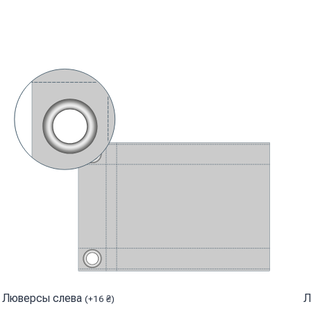
Люверсы слева
Л
(
+
16
₴
)