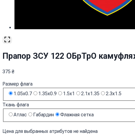
Прапор ЗСУ 122 ОБрТрО камуфля
375
₴
Размер флага
1.05x0.7
1.35x0.9
1.5x1
2.1x1.35
2.3x1.5
Ткань флага
Атлас
Габардин
Флажная сетка
Цена для выбранных атрибутов не найдена