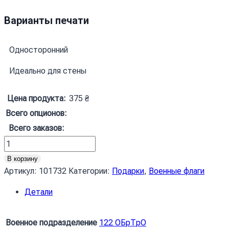
Варианты печати
Односторонний
Идеально для стены
Цена продукта:
375
₴
Всего опционов:
Всего заказов:
Количество
товара
В корзину
Прапор
Артикул:
101732
Категории:
Подарки
,
Военные флаги
ЗСУ
Детали
122
ОБрТрО
камуфляж-
Военное подразделение
122 ОБрТрО