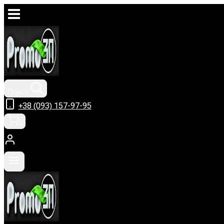
Перейти
к
содержимому
Поиск
+38 (093) 157-97-95
0