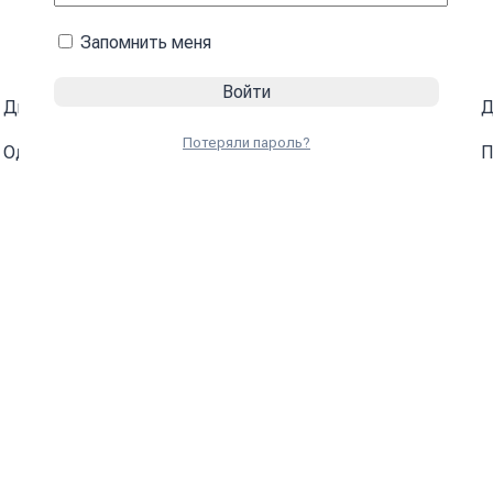
Запомнить меня
Двусторонний
Д
(
+
281
₴
)
Потеряли пароль?
Одинаково четкое изображение с обеих сторон
П