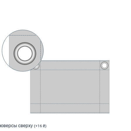
юверсы сверху
(
+
16
₴
)