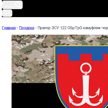
Поиск
0
Главная
-
Подарки
-
Прапор ЗСУ 122 ОБрТрО камуфляж-чор