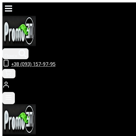
Перейти
к
содержимому
Поиск
+38 (093) 157-97-95
0