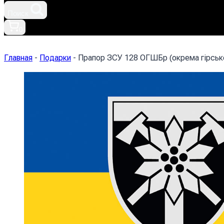
Поиск
0
Главная
-
Подарки
-
Прапор ЗСУ 128 ОГШБр (окрема гірськ