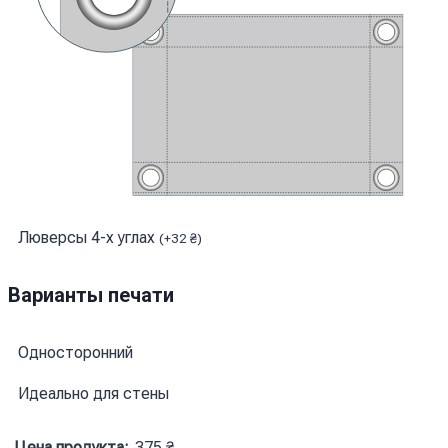
Люверсы 4-х углах
(
+
32
₴
)
Варианты печати
Односторонний
Идеально для стены
Цена продукта:
375
₴