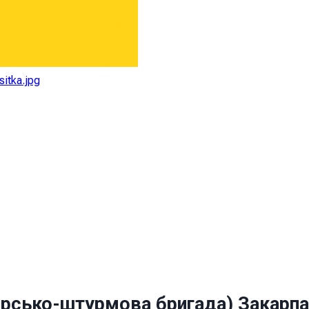
ірсько-штурмова бригада) Закарп