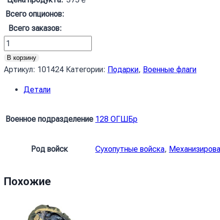
Всего опционов:
Всего заказов:
Количество
товара
В корзину
Прапор
Артикул:
101424
Категории:
Подарки
,
Военные флаги
ЗСУ
Детали
128
ОГШБр
(окрема
Военное подразделение
128 ОГШБр
гірсько-
штурмова
Род войск
Сухопутные войска
,
Механизиров
бригада)
Закарпатська
синьо-
Похожие
жовтий