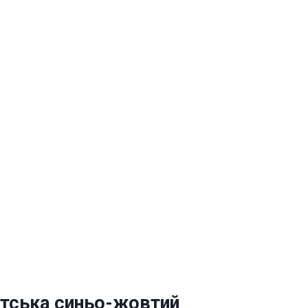
атська синьо-жовтий