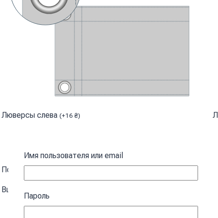
Люверсы слева
Л
(
+
16
₴
)
Имя пользователя или email
Под флагшток
(
+
25
₴
)
Вшитая стропа с металлическими карабинами
Пароль