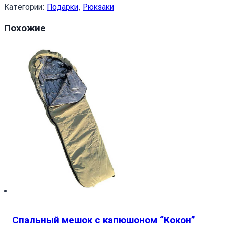
Рюкзак
Категории:
Подарки
,
Рюкзаки
Цуценя
Похожие
Казковий
ліс
Арт
Puppy
Fairytale
Forest
Art
Спальный мешок с капюшоном “Кокон”