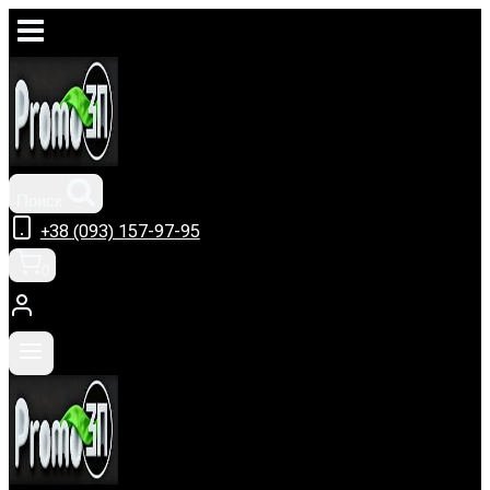
Перейти
к
содержимому
Поиск
+38 (093) 157-97-95
0