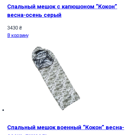
Спальный мешок с капюшоном “Кокон”
весна-осень серый
3430
₴
В корзину
Спальный мешок военный “Кокон” весна-