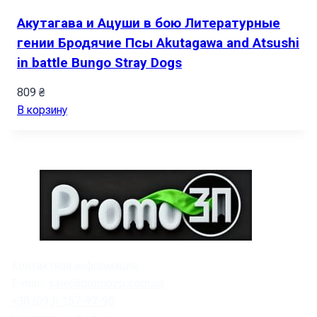
Акутагава и Ацуши в бою Литературные
гении Бродячие Псы Akutagawa and Atsushi
in battle Bungo Stray Dogs
809
₴
В корзину
Контактная информация:
E-mail:
sale@promozp.com.ua
+38 (093) 157-97-95