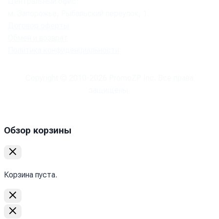
Центральный офис:
м. Запорожье, Рыбальский переулок, 1.
Договор оферты
Обмен и возврат
Политика конфиденциальности
Copyright © 2010-
2026
PromoZP Inc. Все права
защищены.
Обзор корзины
Корзина пуста.