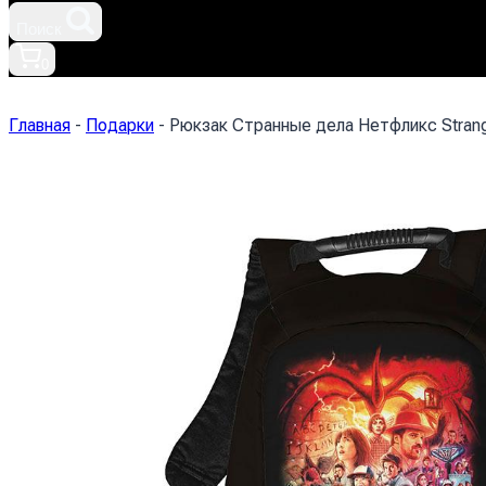
Поиск
0
Главная
-
Подарки
-
Рюкзак Странные дела Нетфликс Strange