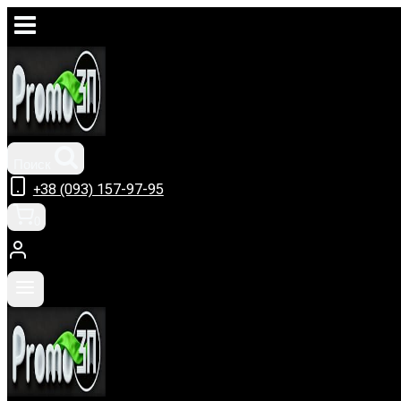
Перейти
к
содержимому
Поиск
+38 (093) 157-97-95
0