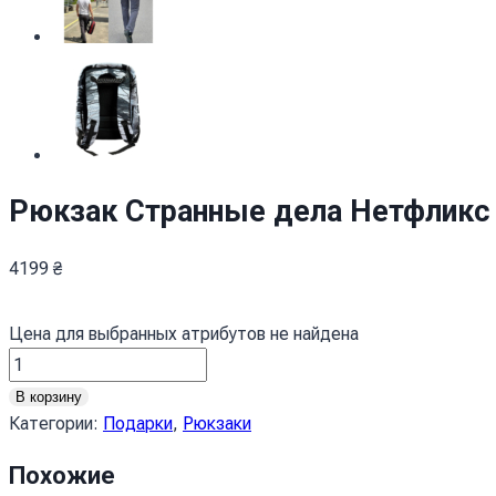
Рюкзак Странные дела Нетфликс St
4199
₴
Цена для выбранных атрибутов не найдена
Количество
товара
В корзину
Рюкзак
Категории:
Подарки
,
Рюкзаки
Дивні
дива
Похожие