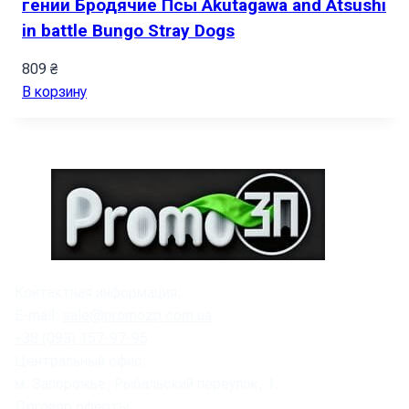
гении Бродячие Псы Akutagawa and Atsushi
in battle Bungo Stray Dogs
809
₴
В корзину
Контактная информация:
E-mail:
sale@promozp.com.ua
+38 (093) 157-97-95
Центральный офис:
м. Запорожье, Рыбальский переулок, 1.
Договор оферты