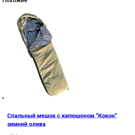
Похожие
Майбутнього
Ruins
of
Future
Clair
Obscur
Expedition
33
Спальный мешок с капюшоном “Кокон”
зимний олива