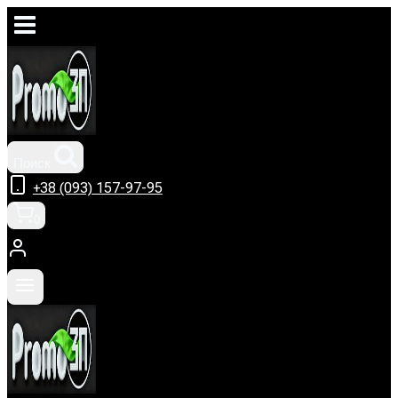
Перейти
к
содержимому
Поиск
+38 (093) 157-97-95
0