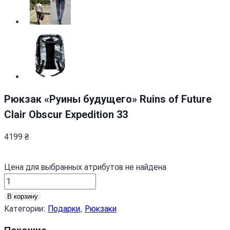
Рюкзак «Руины будущего» Ruins of Future
Clair Obscur Expedition 33
4199
₴
Цена для выбранных атрибутов не найдена
Количество
товара
В корзину
Рюкзак
Категории:
Подарки
,
Рюкзаки
Руїни