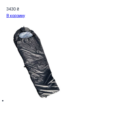
3430
₴
В корзину
Спальный мешок с капюшоном “Кокон”