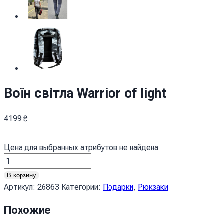
Воїн світла Warrior of light
4199
₴
Цена для выбранных атрибутов не найдена
Количество
товара
В корзину
Воїн
Артикул:
26863
Категории:
Подарки
,
Рюкзаки
світла
Warrior
Похожие