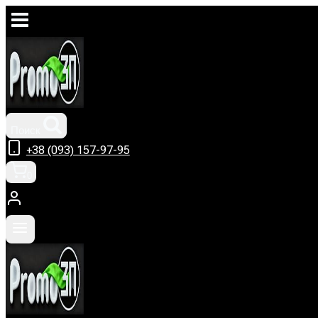
Перейти
к
содержимому
Поиск
+38 (093) 157-97-95
0