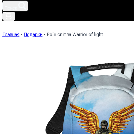
Поиск
0
Главная
-
Подарки
-
Воїн світла Warrior of light