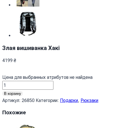
Злая вишиванка Хакі
4199
₴
Цена для выбранных атрибутов не найдена
Количество
товара
В корзину
Злая
Артикул:
26850
Категории:
Подарки
,
Рюкзаки
вишиванка
Похожие
Хакі