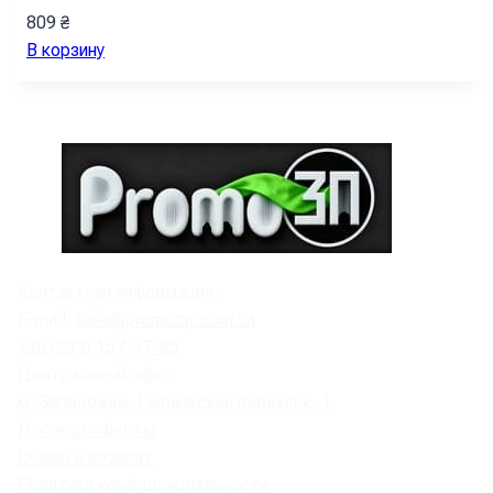
809
₴
В корзину
Контактная информация:
E-mail:
sale@promozp.com.ua
+38 (093) 157-97-95
Центральный офис:
м. Запорожье, Рыбальский переулок, 1.
Договор оферты
Обмен и возврат
Политика конфиденциальности