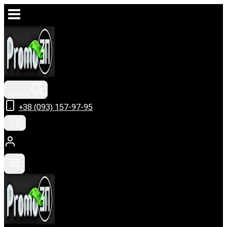
Перейти
к
содержимому
Поиск
+38 (093) 157-97-95
0