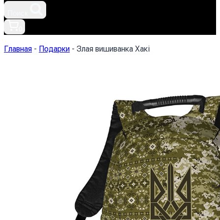
Поиск
0
Главная
-
Подарки
-
Злая вишиванка Хакі