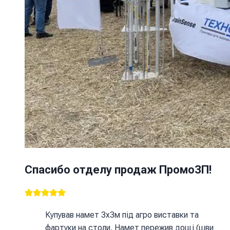
Спасибо отделу продаж ПромоЗП!
Купував намет 3х3м під агро виставки та
фартуки на столи. Намет пережив дощі (шви