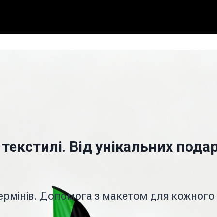
 текстилі. Від унікальних под
 термінів. Допомога з макетом для кожног