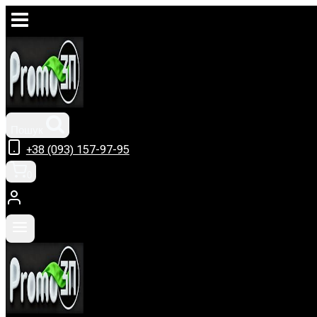
Перейти
до
вмісту
Пошук
+38 (093) 157-97-95
0