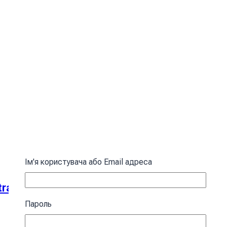
Ім'я користувача або Email адреса
act patterns Yellow
Пароль