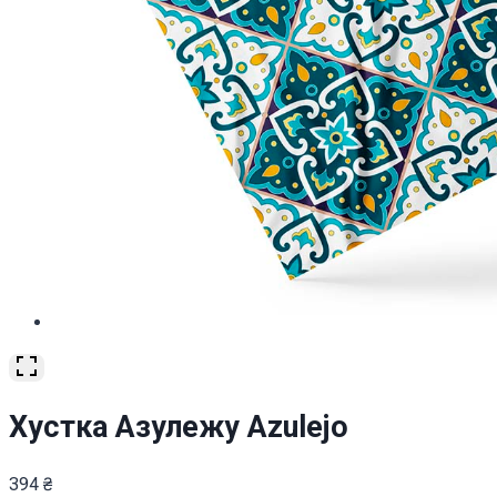
Хустка Азулежу Azulejo
394
₴