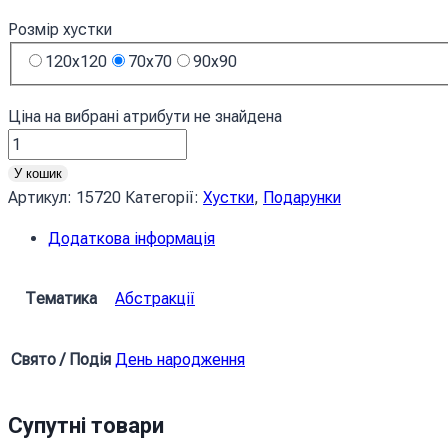
Розмір хустки
120x120
70x70
90x90
Ціна на вибрані атрибути не знайдена
Хустка
Азулежу
У кошик
Azulejo
Артикул:
15720
Категорії:
Хустки
,
Подарунки
кількість
Додаткова інформація
Тематика
Абстракції
Свято / Подія
День народження
Супутні товари