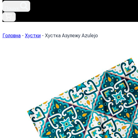
Пошук
0
Головна
-
Хустки
-
Хустка Азулежу Azulejo