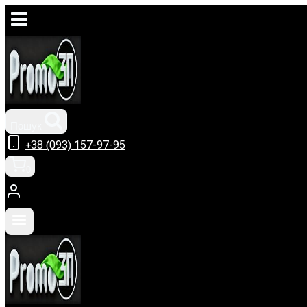
Перейти
до
вмісту
Пошук
+38 (093) 157-97-95
0