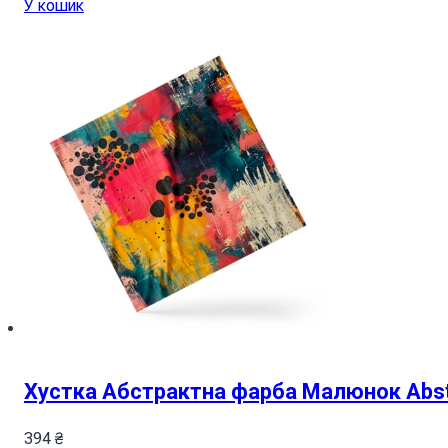
У кошик
Хустка Абстрактна фарба Малюнок Abstra
394
₴