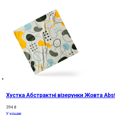
Хустка Абстрактні візерунки Жовта Abstr
394
₴
У кошик