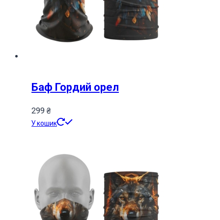
Баф Гордий орел
299
₴
У кошик