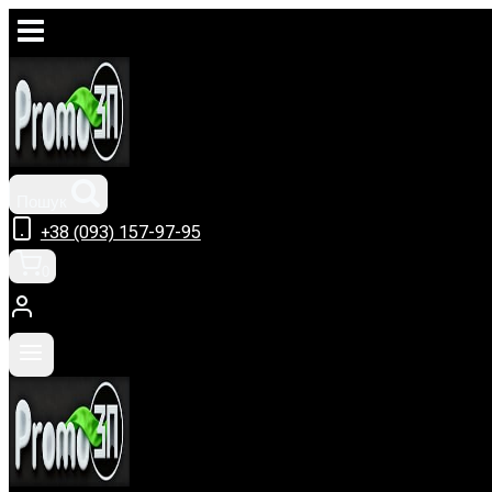
Перейти
до
вмісту
Пошук
+38 (093) 157-97-95
0