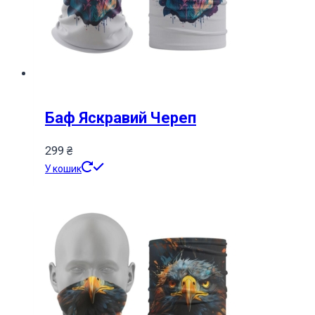
Баф Яскравий Череп
299
₴
У кошик