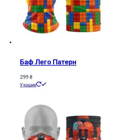
Баф Лего Патерн
299
₴
У кошик