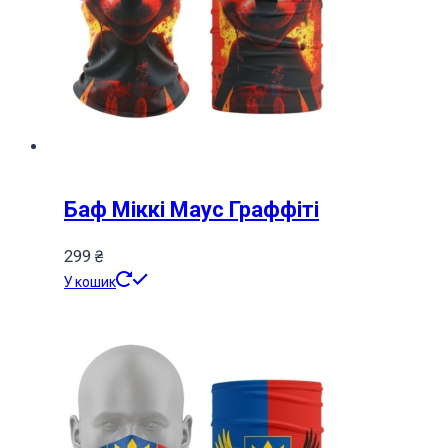
Баф Міккі Маус Граффіті
299
₴
У кошик