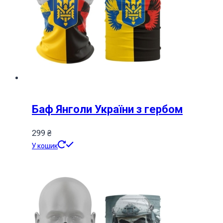
Баф Янголи України з гербом
299
₴
У кошик