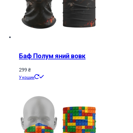
Баф Полум яний вовк
299
₴
У кошик