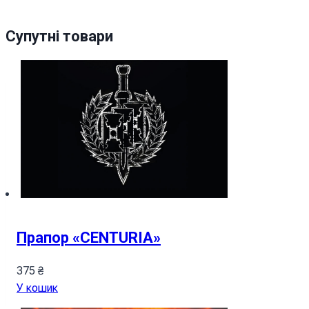
Супутні товари
Прапор «CENTURIA»
375
₴
У кошик