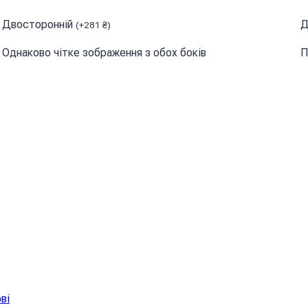
Двосторонній
Д
(
+
281
₴
)
Однаково чітке зображення з обох боків
П
ві