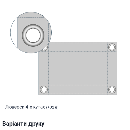
Люверси 4-х кутах
(
+
32
₴
)
Варіанти друку