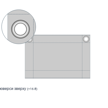
юверси зверху
(
+
16
₴
)