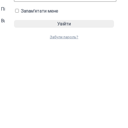
Під флагшток
(
+
25
₴
)
Запам'ятати мене
Вшита стропа з металевими карабінами
Забули пароль?