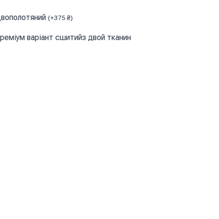
вополотяний
(
+
375
₴
)
реміум варіант сшитийз двой тканин