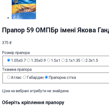
Прапор 59 ОМПБр імені Якова Ган
375
₴
Розмір прапора
1.05x0.7
1.35x0.9
1.5x1
2.1x1.35
2.3x1.5
Тканина прапора
Атлас
Габардин
Прапорна сітка
Ціна на вибрані атрибути не знайдена
Оберіть кріплення прапору