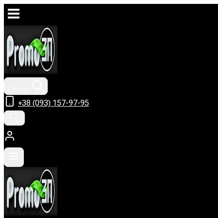
Перейти
до
вмісту
Пошук
+38 (093) 157-97-95
0