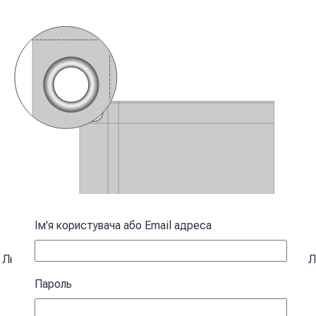
Ім'я користувача або Email адреса
Люверси зліва
Л
(
+
16
₴
)
Пароль