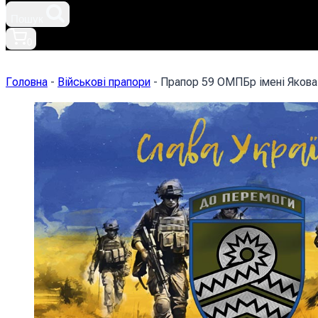
Пошук
0
Головна
-
Військові прапори
-
Прапор 59 ОМПБр імені Якова