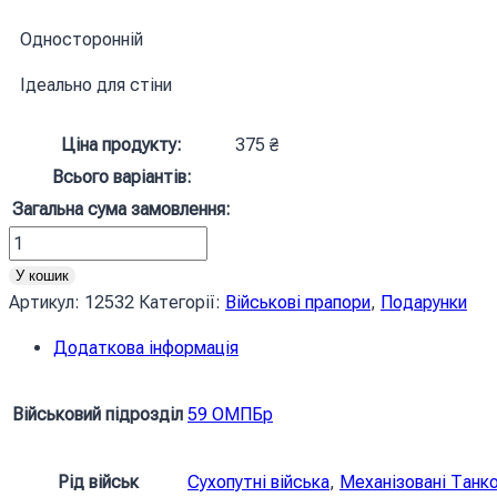
Односторонній
Ідеально для стіни
Ціна продукту:
375
₴
Всього варіантів:
Загальна сума замовлення:
Прапор
59
У кошик
ОМПБр
Артикул:
12532
Категорії:
Військові прапори
,
Подарунки
імені
Додаткова інформація
Якова
Гандзюка
ЗСУ
Військовий підрозділ
59 ОМПБр
«Слава
Україні!»
Рід військ
Сухопутні війська
,
Механізовані Танко
кількість