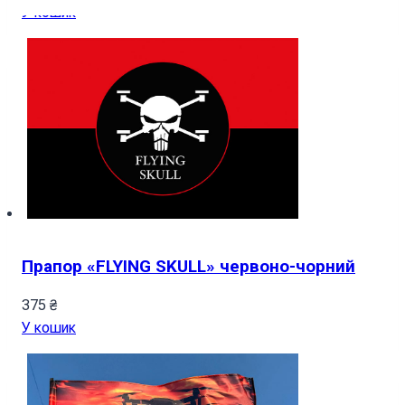
У кошик
Прапор «FLYING SKULL» червоно-чорний
375
₴
У кошик