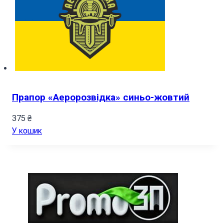
Прапор «Аеророзвідка» синьо-жовтий
375
₴
У кошик