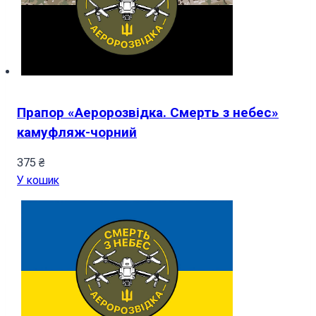
Прапор «Аеророзвідка. Смерть з небес»
камуфляж-чорний
375
₴
У кошик