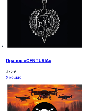
Прапор «CENTURIA»
375
₴
У кошик