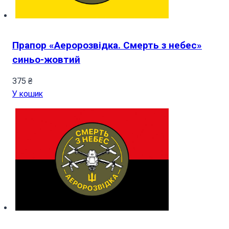
Прапор «Аеророзвідка. Смерть з небес»
синьо-жовтий
375
₴
У кошик