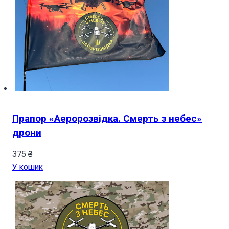
Прапор «Аеророзвідка. Смерть з небес»
дрони
375
₴
У кошик