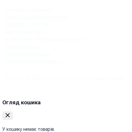
Контактна інформація:
E-mail:
sale@promozp.com.ua
+38 (093) 157-97-95
Центральний офіс:
м. Запоріжжя, Рибальський провулок, 1.
Договір оферти
Обмін та повернення
Політика конфіденційності
Copyright © 2010-
2026
PromoZP Inc. Всі права захищені.
Огляд кошика
У кошику немає товарів.