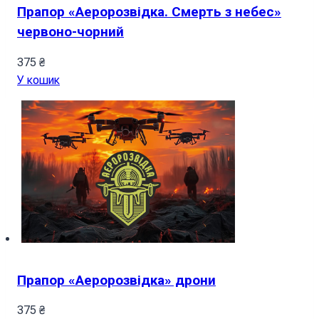
Прапор «Аеророзвідка. Смерть з небес»
червоно-чорний
375
₴
У кошик
Прапор «Аеророзвідка» дрони
375
₴