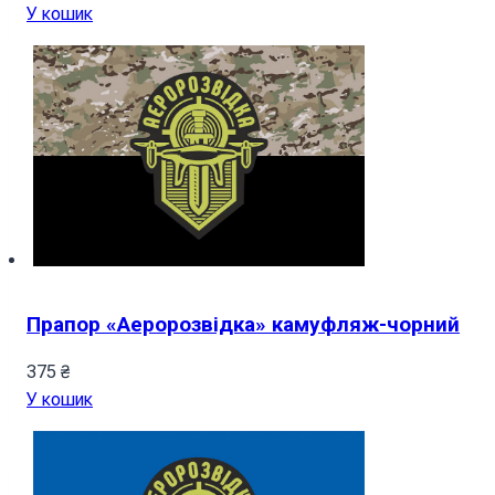
У кошик
Прапор «Аеророзвідка» камуфляж-чорний
375
₴
У кошик