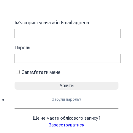
Прапор «FLYING SKULL» камуфляж-чорний
Ім'я користувача або Email адреса
375
₴
У кошик
Пароль
Запам'ятати мене
Забули пароль?
Прапор «FLYING SKULL» синьо-жовтий
Ще не маєте облікового запису?
Зареєструватися
375
₴