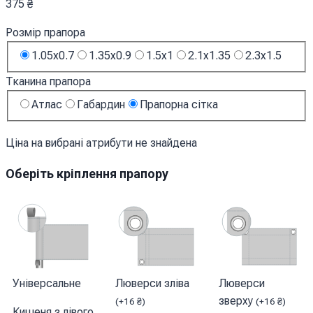
375
₴
Розмір прапора
1.05x0.7
1.35x0.9
1.5x1
2.1x1.35
2.3x1.5
Тканина прапора
Атлас
Габардин
Прапорна сітка
Ціна на вибрані атрибути не знайдена
Оберіть кріплення прапору
Універсальне
Люверси зліва
Люверси
зверху
(
+
16
₴
)
(
+
16
₴
)
Кишеня з лівого