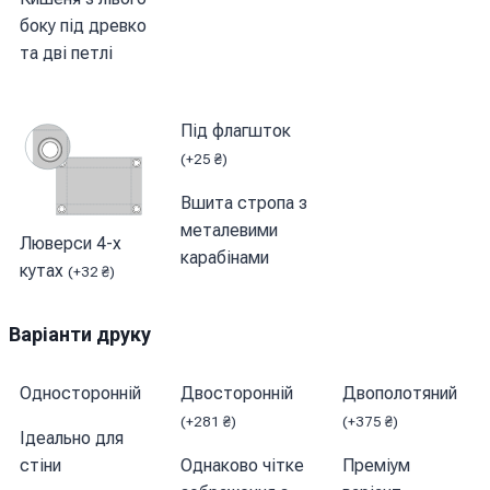
боку під древко
та дві петлі
Під флагшток
(
+
25
₴
)
Вшита стропа з
металевими
Люверси 4-х
карабінами
кутах
(
+
32
₴
)
Варіанти друку
Односторонній
Двосторонній
Двополотяний
(
+
281
₴
)
(
+
375
₴
)
Ідеально для
стіни
Однаково чітке
Преміум