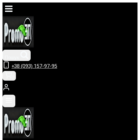
Перейти
до
вмісту
Пошук
+38 (093) 157-97-95
0