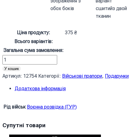
зображення з
варіант
обох боків
сшитийз двой
тканин
Ціна продукту:
375
₴
Всього варіантів:
Загальна сума замовлення:
Прапор
Воєнної
У кошик
розвідки
Артикул:
12754
Категорії:
Військові прапори
,
Подарунки
України
Додаткова інформація
ГУР
чорний
кількість
Рід військ
Воєнна розвідка (ГУР)
Супутні товари