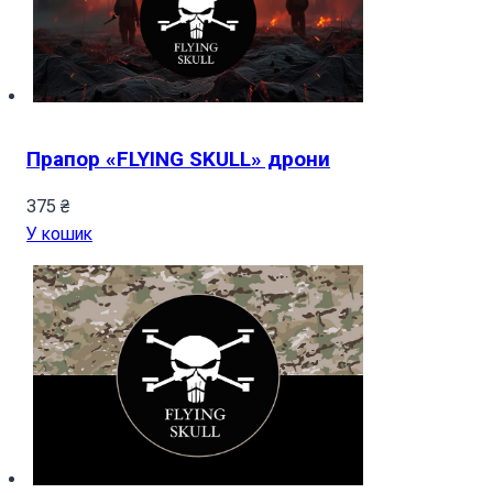
Прапор «FLYING SKULL» дрони
375
₴
У кошик