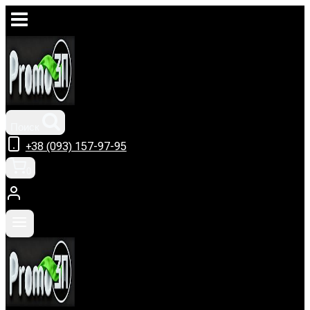
Перейти
к
содержимому
Поиск
+38 (093) 157-97-95
0