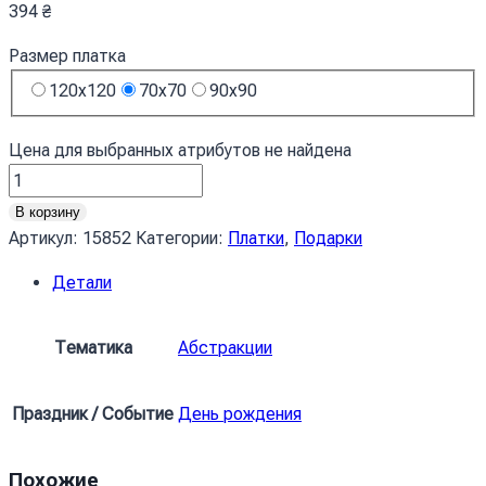
394
₴
Размер платка
120x120
70x70
90x90
Цена для выбранных атрибутов не найдена
Количество
товара
В корзину
Хустка
Артикул:
15852
Категории:
Платки
,
Подарки
Джутовий
Детали
мішок
Текстура
Jute
Тематика
Абстракции
bag
Texture
Праздник / Событие
День рождения
Похожие