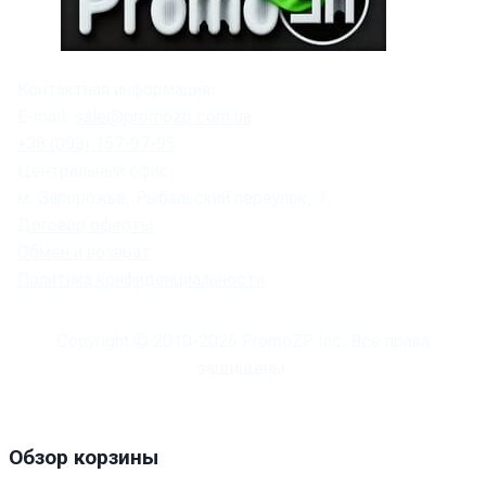
Контактная информация:
E-mail:
sale@promozp.com.ua
+38 (093) 157-97-95
Центральный офис:
м. Запорожье, Рыбальский переулок, 1.
Договор оферты
Обмен и возврат
Политика конфиденциальности
Copyright © 2010-
2026
PromoZP Inc. Все права
защищены.
Обзор корзины