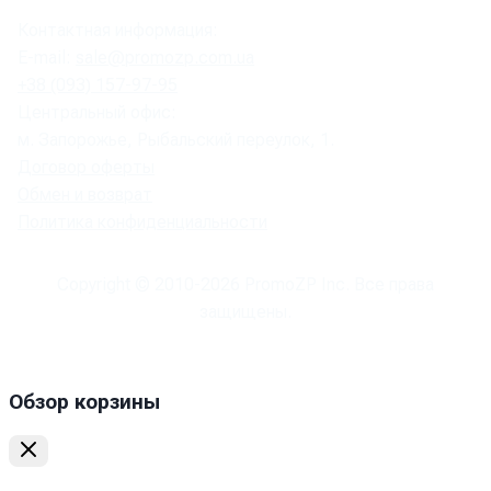
Контактная информация:
E-mail:
sale@promozp.com.ua
+38 (093) 157-97-95
Центральный офис:
м. Запорожье, Рыбальский переулок, 1.
Договор оферты
Обмен и возврат
Политика конфиденциальности
Copyright © 2010-
2026
PromoZP Inc. Все права
защищены.
Обзор корзины