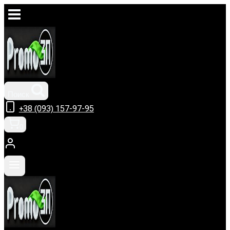
Перейти
к
содержимому
Поиск
+38 (093) 157-97-95
0