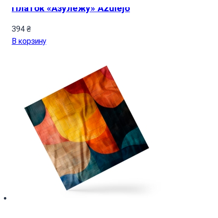
Платок «Азулежу» Azulejo
394
₴
В корзину