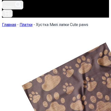
Поиск
0
Главная
-
Платки
-
Хустка Милі лапки Cute paws