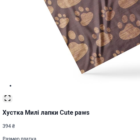
Хустка Милі лапки Cute paws
394
₴
Размер платка