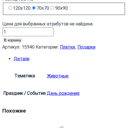
120x120
70x70
90x90
Цена для выбранных атрибутов не найдена
Количество
товара
В корзину
Хустка
Артикул:
15940
Категории:
Платки
,
Подарки
Милі
Детали
лапки
Cute
paws
Тематика
Животные
Праздник / Событие
День рождения
Похожие