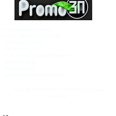
Контактная информация:
E-mail:
sale@promozp.com.ua
+38 (093) 157-97-95
Центральный офис:
м. Запорожье, Рыбальский переулок, 1.
Договор оферты
Обмен и возврат
Политика конфиденциальности
Copyright © 2010-
2026
PromoZP Inc. Все права
защищены.