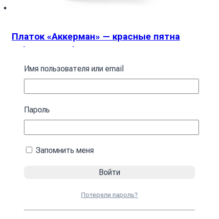
Платок «Аккерман» — красные пятна
Ackerman Red spots
Имя пользователя или email
394
₴
В корзину
Пароль
Запомнить меня
Потеряли пароль?