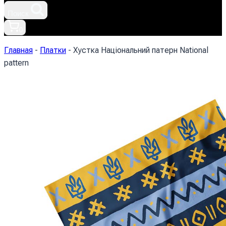
Поиск
0
Главная
-
Платки
-
Хустка Національний патерн National
pattern