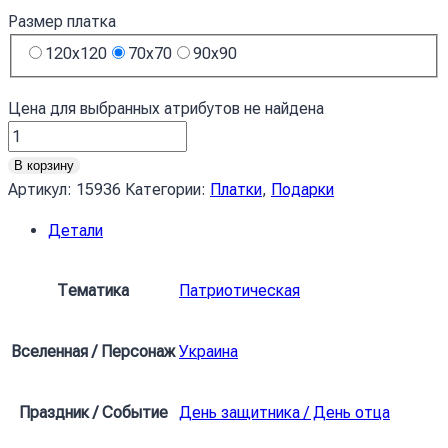
Размер платка
120x120
70x70
90x90
Цена для выбранных атрибутов не найдена
Количество
товара
В корзину
Хустка
Артикул:
15936
Категории:
Платки
,
Подарки
Національний
Детали
патерн
National
pattern
Тематика
Патриотическая
Вселенная / Персонаж
Украина
Праздник / Событие
День защитника / День отца