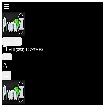
Перейти
к
содержимому
Поиск
+38 (093) 157-97-95
0