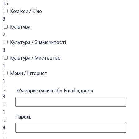
15
Комікси / Кіно
8
Культура
2
Культура / Знаменитості
3
Культура / Мистецтво
1
Меми / Інтернет
12
Міста / Архітектура
Ім'я користувача або Email адреса
9
Мультфільми
14
Пароль
Патріотична
40
Свята