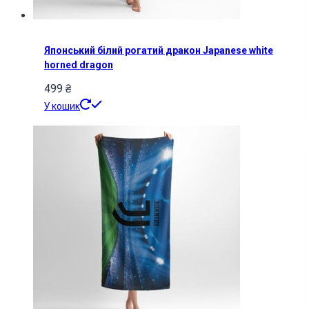
Японський білий рогатий дракон Japanese white
horned dragon
499
₴
У кошик