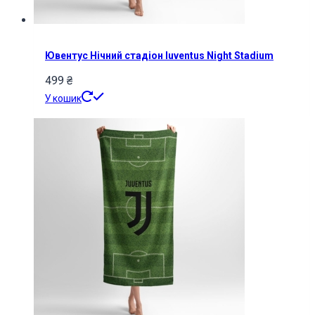
Ювентуc Нічний стадіон Iuventus Night Stadium
499
₴
У кошик