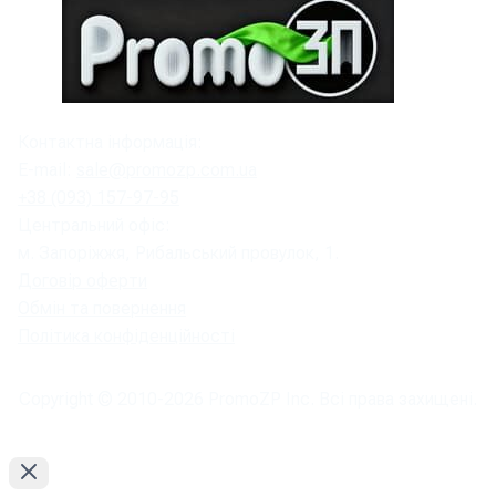
Контактна інформація:
E-mail:
sale@promozp.com.ua
+38 (093) 157-97-95
Центральний офіс:
м. Запоріжжя, Рибальський провулок, 1.
Договір оферти
Обмін та повернення
Політика конфіденційності
Copyright © 2010-
2026
PromoZP Inc. Всі права захищені.