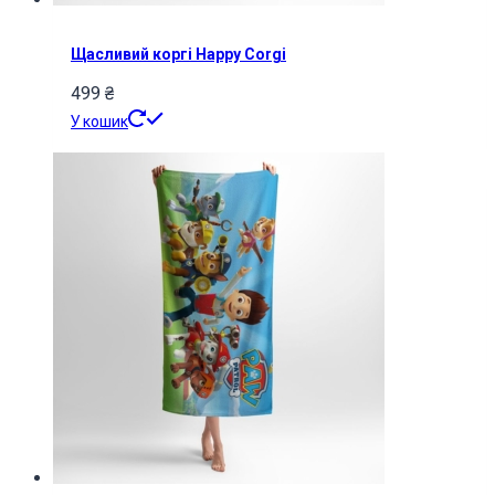
Щасливий коргі Happy Corgi
499
₴
У кошик