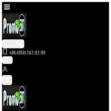
Перейти
до
вмісту
Пошук
+38 (093) 157-97-95
0