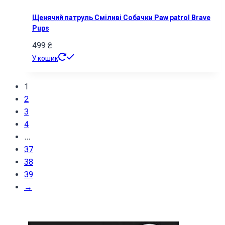
Щенячий патруль Сміливі Собачки Paw patrol Brave
Pups
499
₴
У кошик
1
2
3
4
...
37
38
39
→