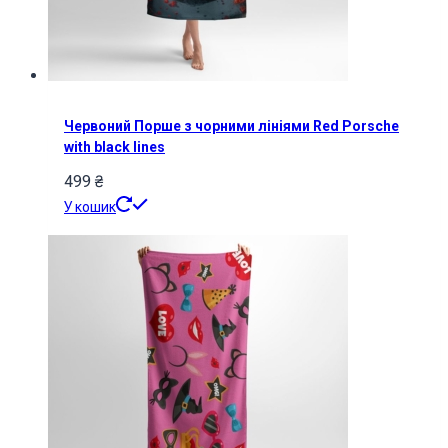
Червоний Порше з чорними лініями Red Porsche
with black lines
499
₴
У кошик