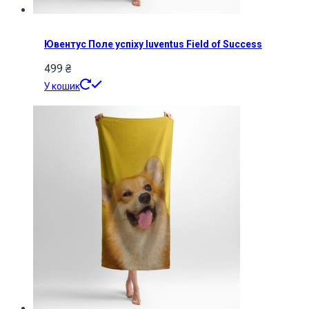
Ювентус Поле успіху Iuventus Field of Success
499
₴
У кошик