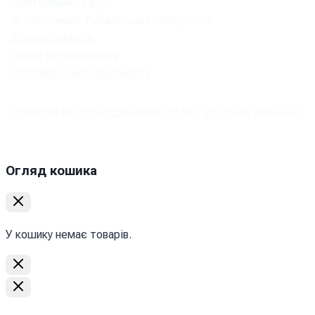
Центральний офіс:
м. Запоріжжя, Рибальський провулок, 1.
Договір оферти
Обмін та повернення
Політика конфіденційності
Copyright © 2010-
2026
PromoZP Inc. Всі права захищені.
Огляд кошика
У кошику немає товарів.