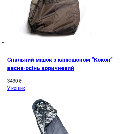
Спальний мішок з капюшоном “Кокон”
весна-осінь коричневий
3430
₴
У кошик