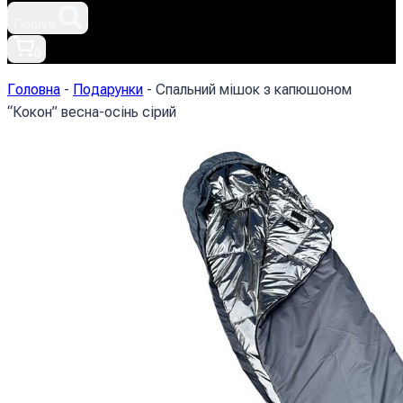
Пошук
0
Головна
-
Подарунки
-
Спальний мішок з капюшоном
“Кокон” весна-осінь сірий