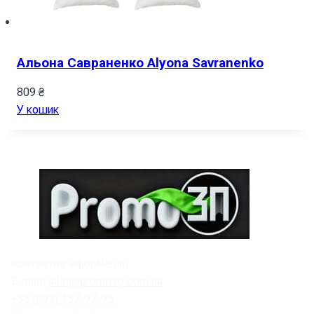
Альона Савраненко Alyona Savranenko
809
₴
У кошик
Контактна інформація:
E-mail:
sale@promozp.com.ua
+38 (093) 157-97-95