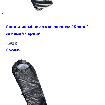
Спальний мішок з капюшоном “Кокон”
зимовий чорний
4590
₴
У кошик