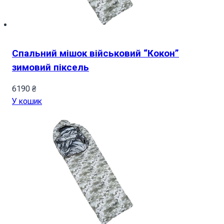
Спальний мішок військовий “Кокон”
зимовий піксель
6190
₴
У кошик