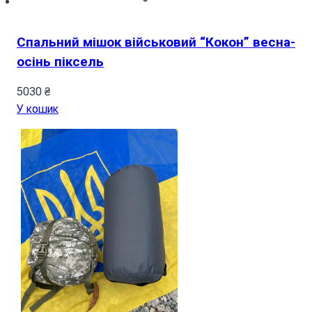
Спальний мішок військовий “Кокон” весна-
осінь піксель
5030
₴
У кошик