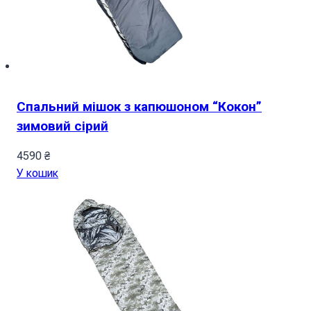
Спальний мішок з капюшоном “Кокон”
зимовий сірий
4590
₴
У кошик