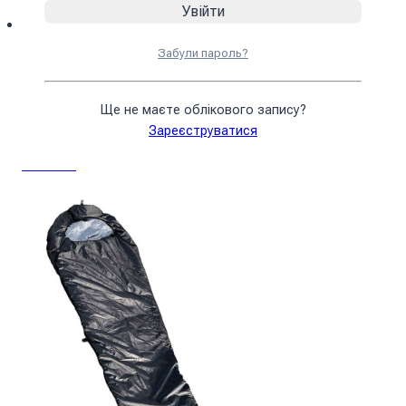
Забули пароль?
Спальний мішок з капюшоном “Кокон”
весна-осінь олива
Ще не маєте облікового запису?
Зареєструватися
3430
₴
У кошик