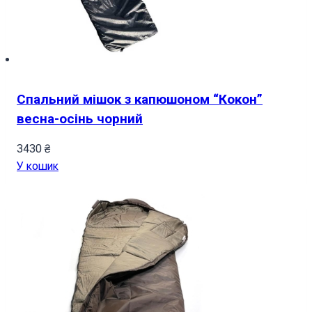
Спальний мішок з капюшоном “Кокон”
весна-осінь чорний
3430
₴
У кошик