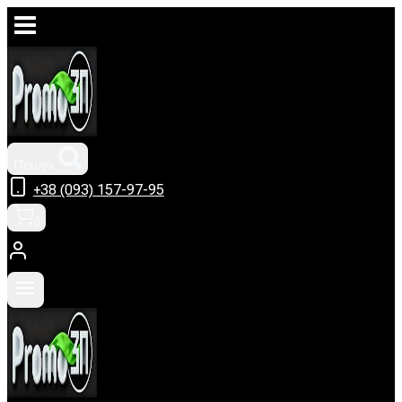
Перейти
до
вмісту
Пошук
+38 (093) 157-97-95
0