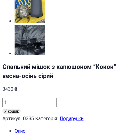
Спальний мішок з капюшоном “Кокон”
весна-осінь сірий
3430
₴
Спальний
мішок
У кошик
з
Артикул:
0335
Категорія:
Подарунки
капюшоном
Опис
“Кокон”