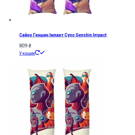
Сайно Геншин Імпакт Cyno Genshin Impact
809
₴
У кошик