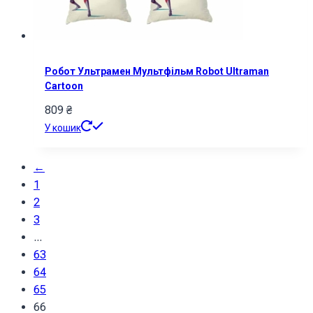
Робот Ультрамен Мультфільм Robot Ultraman
Cartoon
809
₴
У кошик
←
1
2
3
...
63
64
65
66