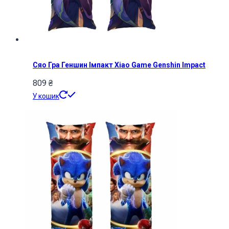
Сяо Гра Геншин Імпакт Xiao Game Genshin Impact
809
₴
У кошик