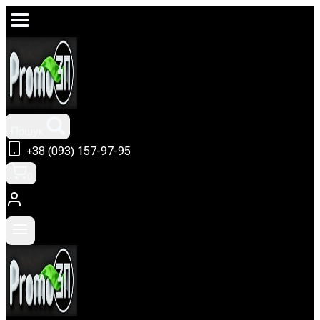
Перейти
до
вмісту
Пошук
+38 (093) 157-97-95
0