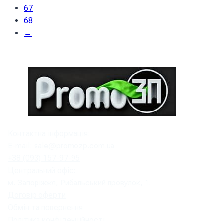
67
68
→
Контактна інформація:
E-mail:
sale@promozp.com.ua
+38 (093) 157-97-95
Центральний офіс:
м. Запоріжжя, Рибальський провулок, 1.
Договір оферти
Обмін та повернення
Політика конфіденційності