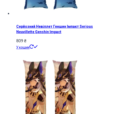
Серйозний Невіллет Геншин Імпакт Serious
Neuvillette Genshin Impact
809
₴
У кошик