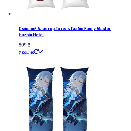
Смішний Аластор Готель Газбін Funny Alastor
Hazbin Hotel
809
₴
У кошик