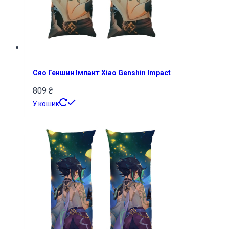
Сяо Геншин Імпакт Xiao Genshin Impact
809
₴
У кошик