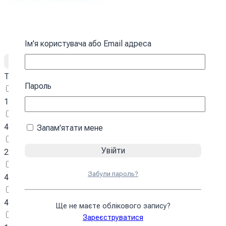
Copyright © 2010-
2026
PromoZP Inc. Всі права захищені.
Ім'я користувача або Email адреса
Тематика
Пароль
Аніме та Манга
11
Ігри
447
Запам'ятати мене
Кіно та Серіали
28
Комікси / Кіно
Забули пароль?
42
Меми / Інтернет
4
Ще не маєте облікового запису?
Мультфільми
Зареєструватися