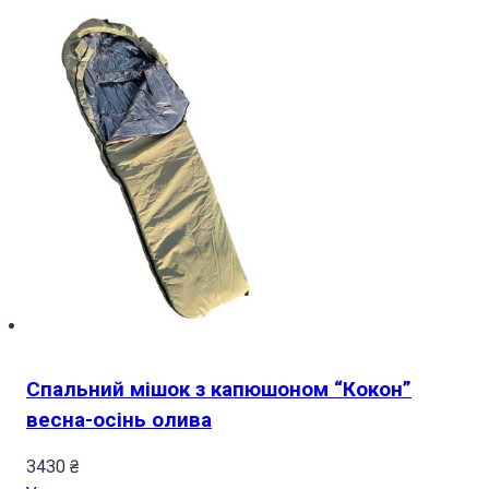
Спальний мішок з капюшоном “Кокон”
весна-осінь олива
3430
₴