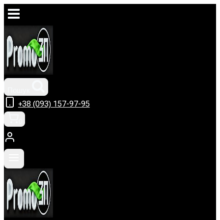
Перейти
до
вмісту
Пошук
+38 (093) 157-97-95
0