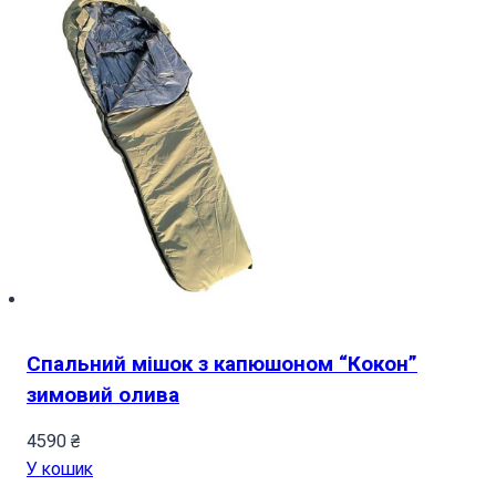
Спальний мішок з капюшоном “Кокон”
зимовий олива
4590
₴
У кошик