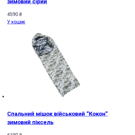
зимовий сірий
4590
₴
У кошик
Спальний мішок військовий “Кокон”
зимовий піксель