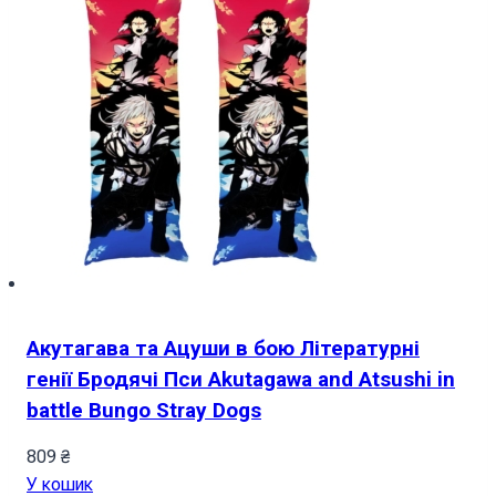
Акутагава та Ацуши в бою Літературні
генії Бродячі Пси Akutagawa and Atsushi in
battle Bungo Stray Dogs
809
₴
У кошик