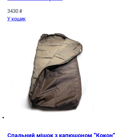
3430
₴
У кошик
Спальний мішок з капюшоном “Кокон”