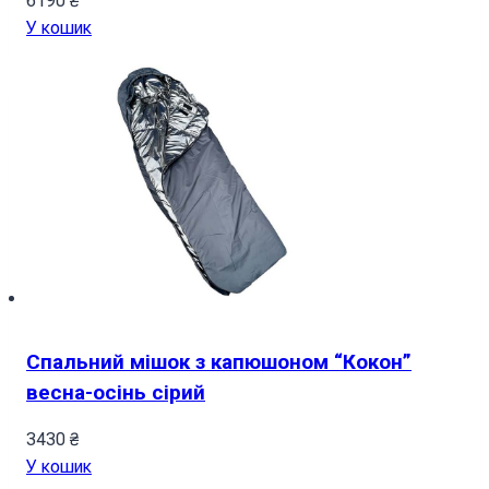
6190
₴
У кошик
Спальний мішок з капюшоном “Кокон”
весна-осінь сірий
3430
₴
У кошик