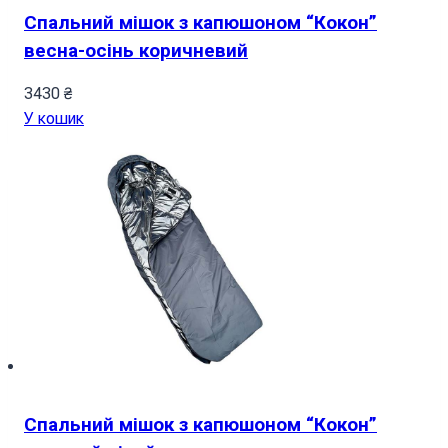
Спальний мішок з капюшоном “Кокон”
весна-осінь коричневий
3430
₴
У кошик
Спальний мішок з капюшоном “Кокон”