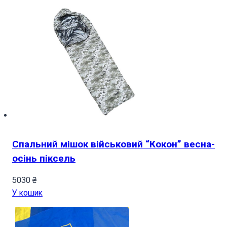
Спальний мішок військовий “Кокон” весна-
осінь піксель
5030
₴
У кошик