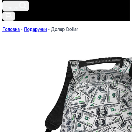
Пошук
0
Головна
-
Подарунки
-
Долар Dollar