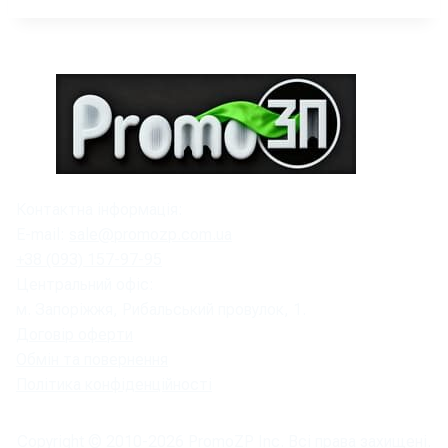
Контактна інформація:
E-mail:
sale@promozp.com.ua
+38 (093) 157-97-95
Центральний офіс:
м. Запоріжжя, Рибальський провулок, 1.
Договір оферти
Обмін та повернення
Політика конфіденційності
Copyright © 2010-
2026
PromoZP Inc. Всі права захищені.