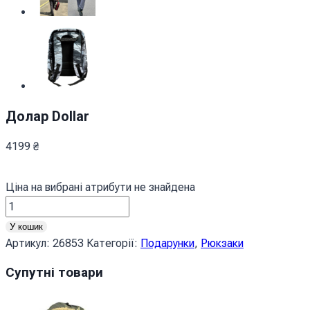
Долар Dollar
4199
₴
Ціна на вибрані атрибути не знайдена
Долар
Dollar
У кошик
кількість
Артикул:
26853
Категорії:
Подарунки
,
Рюкзаки
Супутні товари