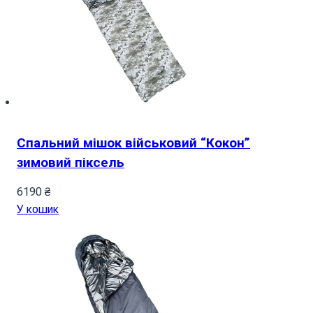
Спальний мішок військовий “Кокон”
зимовий піксель
6190
₴
У кошик