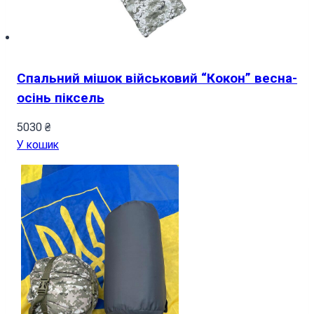
Спальний мішок військовий “Кокон” весна-
осінь піксель
5030
₴
У кошик