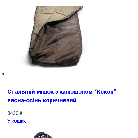
Спальний мішок з капюшоном “Кокон”
весна-осінь коричневий
3430
₴
У кошик