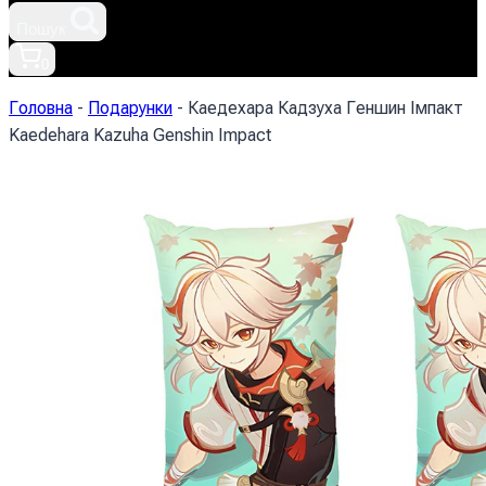
Пошук
0
Головна
-
Подарунки
-
Каедехара Кадзуха Геншин Імпакт
Kaedehara Kazuha Genshin Impact