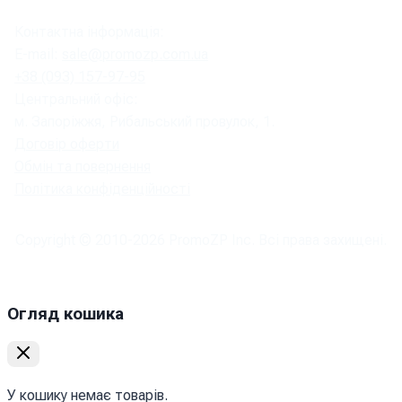
Контактна інформація:
E-mail:
sale@promozp.com.ua
+38 (093) 157-97-95
Центральний офіс:
м. Запоріжжя, Рибальський провулок, 1.
Договір оферти
Обмін та повернення
Політика конфіденційності
Copyright © 2010-
2026
PromoZP Inc. Всі права захищені.
Огляд кошика
У кошику немає товарів.