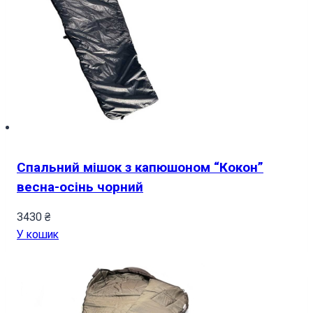
Спальний мішок з капюшоном “Кокон”
весна-осінь чорний
3430
₴
У кошик