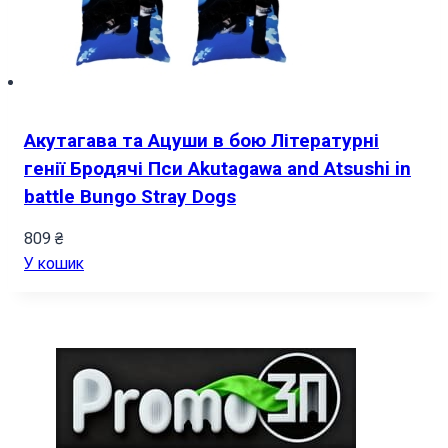
Акутагава та Ацуши в бою Літературні
генії Бродячі Пси Akutagawa and Atsushi in
battle Bungo Stray Dogs
809
₴
У кошик