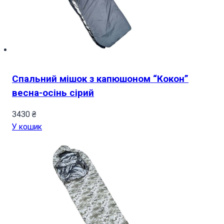
Спальний мішок з капюшоном “Кокон”
весна-осінь сірий
3430
₴
У кошик