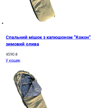
Спальний мішок з капюшоном “Кокон”
зимовий олива
4590
₴
У кошик