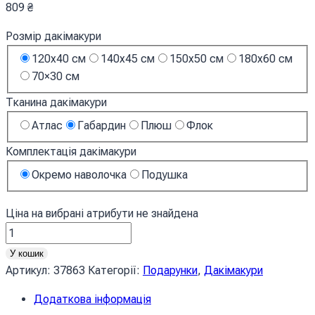
809
₴
Розмір дакімакури
120x40 см
140x45 см
150x50 см
180x60 см
70×30 см
Тканина дакімакури
Атлас
Габардин
Плюш
Флок
Комплектація дакімакури
Окремо наволочка
Подушка
Ціна на вибрані атрибути не знайдена
Каедехара
Кадзуха
У кошик
Геншин
Артикул:
37863
Категорії:
Подарунки
,
Дакімакури
Імпакт
Додаткова інформація
Kaedehara