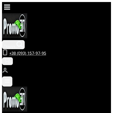
Перейти
до
вмісту
Пошук
+38 (093) 157-97-95
0