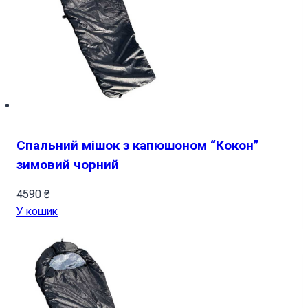
Спальний мішок з капюшоном “Кокон”
зимовий чорний
4590
₴
У кошик