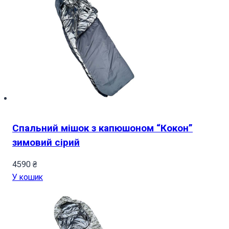
Спальний мішок з капюшоном “Кокон”
зимовий сірий
4590
₴
У кошик