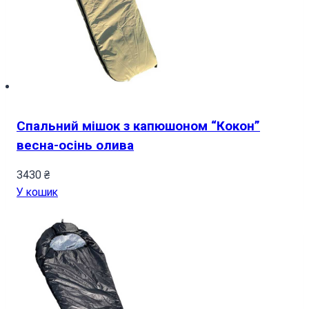
Спальний мішок з капюшоном “Кокон”
весна-осінь олива
3430
₴
У кошик