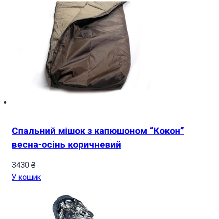
Спальний мішок з капюшоном “Кокон”
весна-осінь коричневий
3430
₴
У кошик