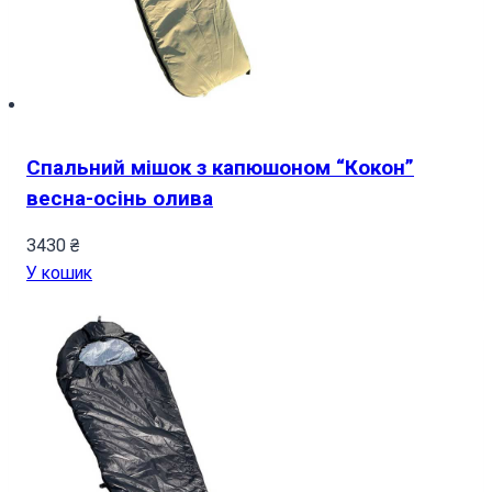
Спальний мішок з капюшоном “Кокон”
весна-осінь олива
3430
₴
У кошик