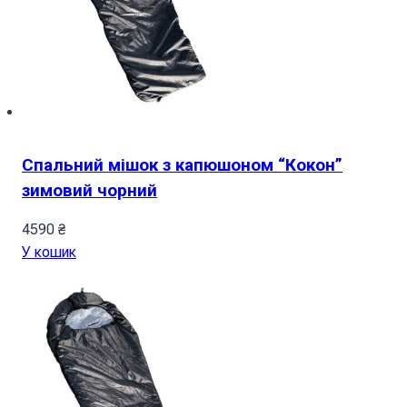
Спальний мішок з капюшоном “Кокон”
зимовий чорний
4590
₴
У кошик