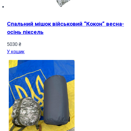
Спальний мішок військовий “Кокон” весна-
осінь піксель
5030
₴
У кошик