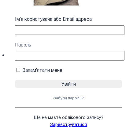
Ім'я користувача або Email адреса
Пароль
Запам'ятати мене
Спальний мішок з капюшоном “Кокон”
зимовий коричневий
4590
₴
Забули пароль?
У кошик
Ще не маєте облікового запису?
Зареєструватися