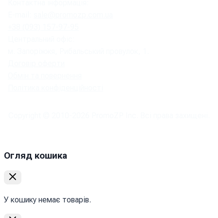
Контактна інформація:
E-mail:
sale@promozp.com.ua
+38 (093) 157-97-95
Центральний офіс:
м. Запоріжжя, Рибальський провулок, 1.
Договір оферти
Обмін та повернення
Політика конфіденційності
Copyright © 2010-
2026
PromoZP Inc. Всі права захищені.
Огляд кошика
У кошику немає товарів.