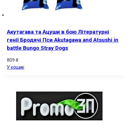
Акутагава та Ацуши в бою Літературні
генії Бродячі Пси Akutagawa and Atsushi in
battle Bungo Stray Dogs
809
₴
У кошик