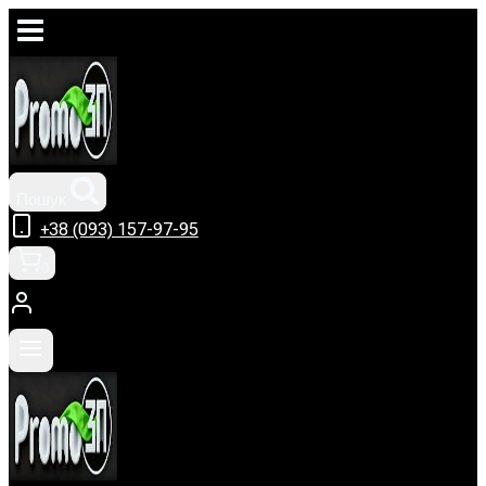
Перейти
до
вмісту
Пошук
+38 (093) 157-97-95
0