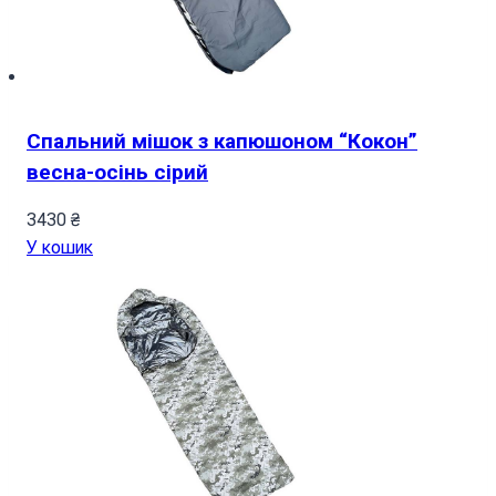
Спальний мішок з капюшоном “Кокон”
весна-осінь сірий
3430
₴
У кошик