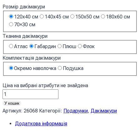
Розмір дакімакури
120x40 см
140x45 см
150x50 см
180x60 см
70×30 см
Тканина дакімакури
Атлас
Габардин
Плюш
Флок
Комплектація дакімакури
Окремо наволочка
Подушка
Ціна на вибрані атрибути не знайдена
Кам
яна
У кошик
стіна
Артикул:
26068
Категорії:
Подарунки
,
Дакімакури
Текстура
Додаткова інформація
Stone
wall
Texture