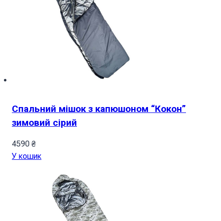
Спальний мішок з капюшоном “Кокон”
зимовий сірий
4590
₴
У кошик