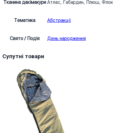
Тканина дакімакури
Атлас, Габардин, Плюш, Флок
кількість
Тематика
Абстракції
Свято / Подія
День народження
Супутні товари