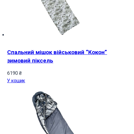
Спальний мішок військовий “Кокон”
зимовий піксель
6190
₴
У кошик