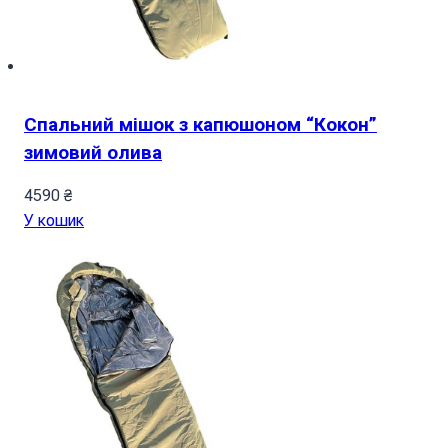
Спальний мішок з капюшоном “Кокон”
зимовий олива
4590
₴
У кошик