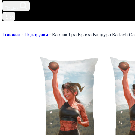
Пошук
0
Головна
-
Подарунки
-
Карлак Гра Брама Балдура Karlach Ga