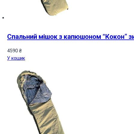
Спальний мішок з капюшоном “Кокон” з
4590
₴
У кошик