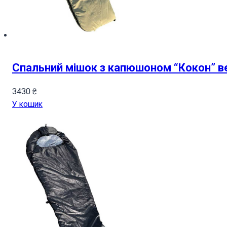
Спальний мішок з капюшоном “Кокон” в
3430
₴
У кошик