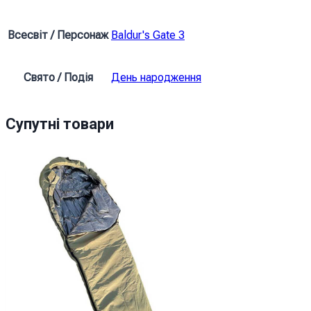
s
Gate
Всесвіт / Персонаж
Baldur's Gate 3
кількість
Свято / Подія
День народження
Супутні товари