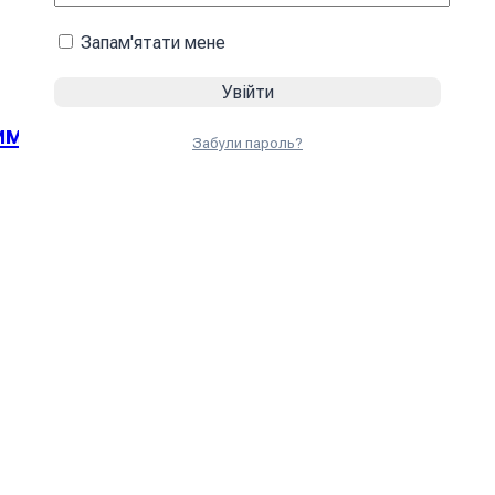
Запам'ятати мене
имовий олива
Забули пароль?