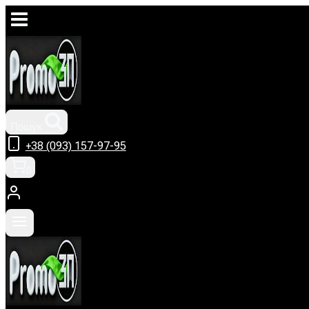
Перейти
до
вмісту
Пошук
+38 (093) 157-97-95
0