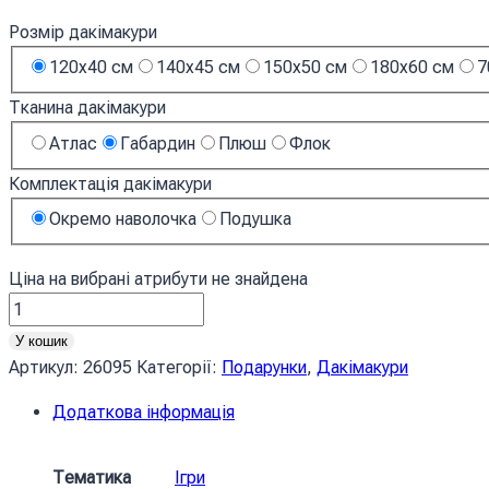
Розмір дакімакури
120x40 см
140x45 см
150x50 см
180x60 см
7
Тканина дакімакури
Атлас
Габардин
Плюш
Флок
Комплектація дакімакури
Окремо наволочка
Подушка
Ціна на вибрані атрибути не знайдена
Карлак
Гра
У кошик
Брама
Артикул:
26095
Категорії:
Подарунки
,
Дакімакури
Балдура
Додаткова інформація
Karlach
Game
Baldur
Тематика
Ігри