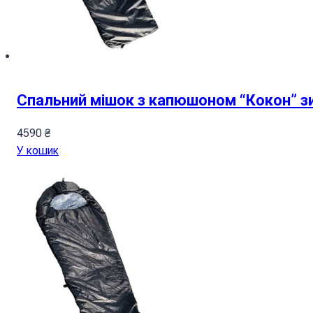
Спальний мішок з капюшоном “Кокон” з
4590
₴
У кошик