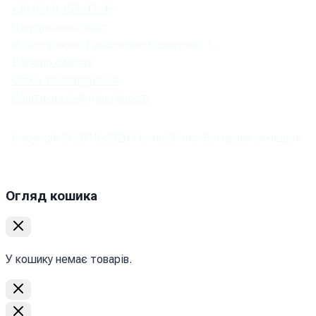
+38 (093) 157-97-95
Центральний офіс:
м. Запоріжжя, Рибальський провулок, 1.
Договір оферти
Обмін та повернення
Політика конфіденційності
Copyright © 2010-
2026
PromoZP Inc. Всі права захищені.
Огляд кошика
У кошику немає товарів.