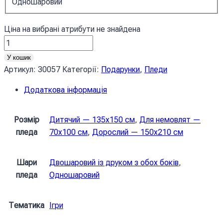
Одношаровий
Ціна на вибрані атрибути не знайдена
Красуня
Єлань
У кошик
Гра
Артикул:
30057
Категорії:
Подарунки
,
Пледи
Геншин
Додаткова інформація
Імпакт
Beautiful
Yelan
Розмір
Дитячий — 135х150 см
,
Для немовлят —
Game
пледа
70х100 см
,
Дорослий — 150х210 см
Genshin
Impact
Шари
Двошаровий із друком з обох боків
,
кількість
пледа
Одношаровий
Тематика
Ігри