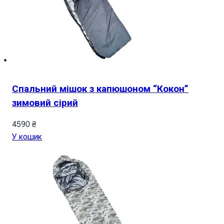
Спальний мішок з капюшоном “Кокон”
зимовий сірий
4590
₴
У кошик