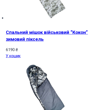
Спальний мішок військовий “Кокон”
зимовий піксель
6190
₴
У кошик