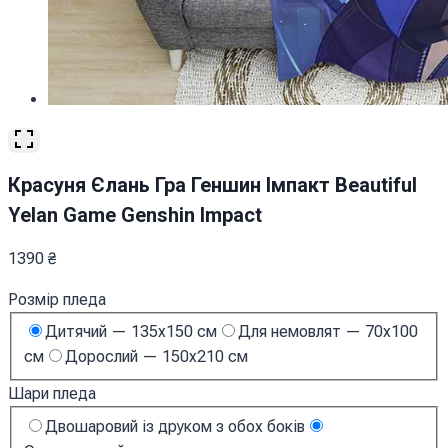
Красуня Єлань Гра Геншин Імпакт Beautiful
Yelan Game Genshin Impact
1390
₴
Розмір пледа
Дитячий — 135х150 см
Для немовлят — 70х100
см
Дорослий — 150х210 см
Шари пледа
Двошаровий із друком з обох боків