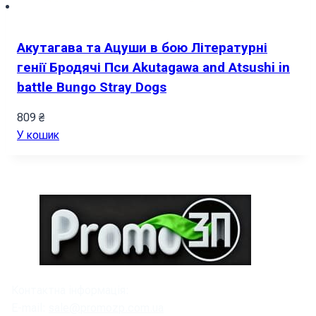
Акутагава та Ацуши в бою Літературні
генії Бродячі Пси Akutagawa and Atsushi in
battle Bungo Stray Dogs
809
₴
У кошик
Контактна інформація:
E-mail:
sale@promozp.com.ua