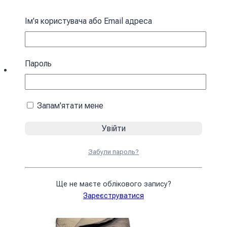
Ім'я користувача або Email адреса
Пароль
Спальний мішок з капюшоном “Кокон”
Запам'ятати мене
зимовий коричневий
4590
₴
У кошик
Забули пароль?
Ще не маєте облікового запису?
Зареєструватися