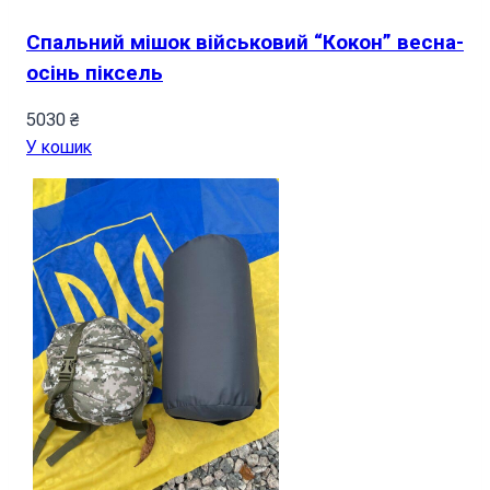
Спальний мішок військовий “Кокон” весна-
осінь піксель
5030
₴
У кошик