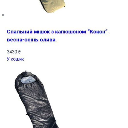
Спальний мішок з капюшоном “Кокон”
весна-осінь олива
3430
₴
У кошик