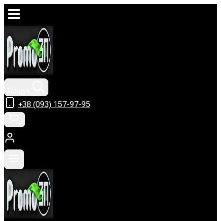
Перейти
до
вмісту
Пошук
+38 (093) 157-97-95
0