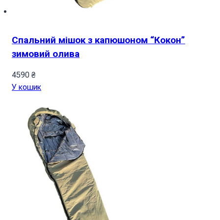
Спальний мішок з капюшоном “Кокон”
зимовий олива
4590
₴
У кошик