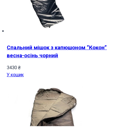
Спальний мішок з капюшоном “Кокон”
весна-осінь чорний
3430
₴
У кошик