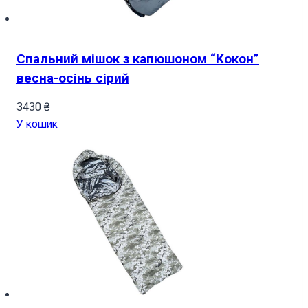
Спальний мішок з капюшоном “Кокон”
весна-осінь сірий
3430
₴
У кошик