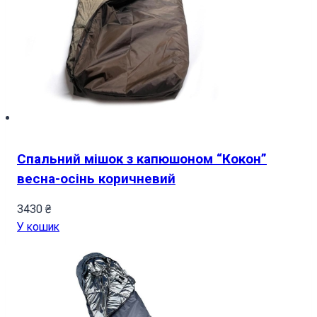
Спальний мішок з капюшоном “Кокон”
весна-осінь коричневий
3430
₴
У кошик