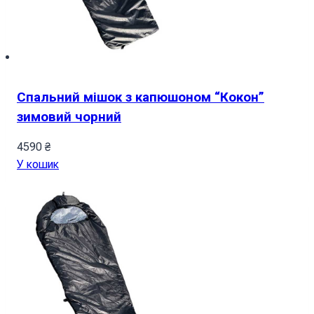
Спальний мішок з капюшоном “Кокон”
зимовий чорний
4590
₴
У кошик