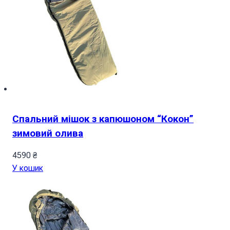
Спальний мішок з капюшоном “Кокон”
зимовий олива
4590
₴
У кошик