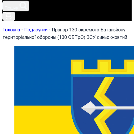
Пошук
0
Головна
-
Подарунки
-
Прапор 130 окремого Батальйону
територіальної обороны (130 ОБТрО) ЗСУ синьо-жовтий