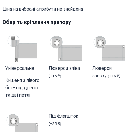
Ціна на вибрані атрибути не знайдена
Оберіть кріплення прапору
Універсальне
Люверси зліва
Люверси
зверху
(
+
16
₴
)
(
+
16
₴
)
Кишеня з лівого
боку під древко
та дві петлі
Під флагшток
(
+
25
₴
)