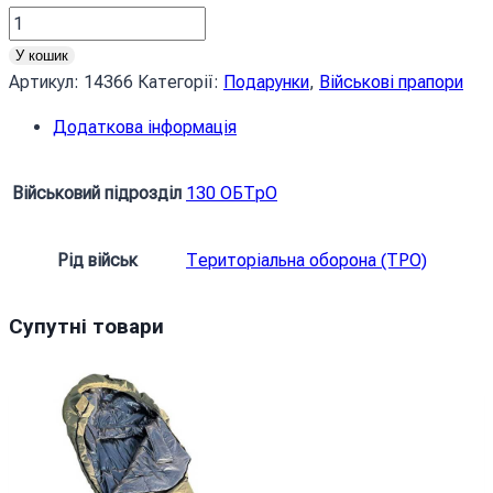
Прапор
130
У кошик
окремого
Артикул:
14366
Категорії:
Подарунки
,
Військові прапори
Батальйону
Додаткова інформація
територіальної
обороны
(130
Військовий підрозділ
130 ОБТрО
ОБТрО)
ЗСУ
Рід військ
Територіальна оборона (ТРО)
синьо-
жовтий
кількість
Супутні товари