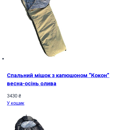
Спальний мішок з капюшоном “Кокон”
весна-осінь олива
3430
₴
У кошик