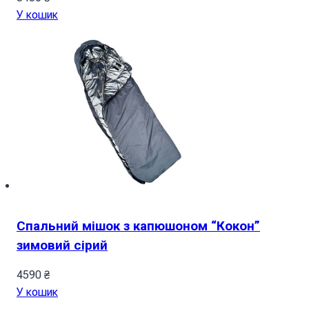
У кошик
Спальний мішок з капюшоном “Кокон”
зимовий сірий
4590
₴
У кошик