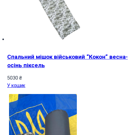
Спальний мішок військовий “Кокон” весна-
осінь піксель
5030
₴
У кошик