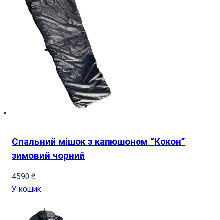
Спальний мішок з капюшоном “Кокон”
зимовий чорний
4590
₴
У кошик