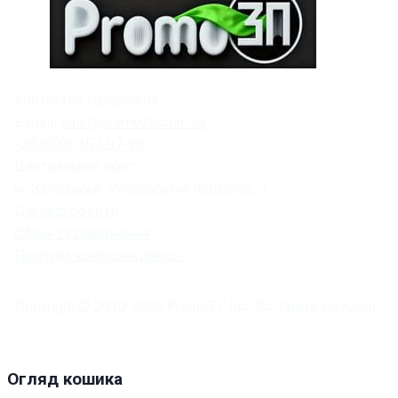
Контактна інформація:
E-mail:
sale@promozp.com.ua
+38 (093) 157-97-95
Центральний офіс:
м. Запоріжжя, Рибальський провулок, 1.
Договір оферти
Обмін та повернення
Політика конфіденційності
Copyright © 2010-
2026
PromoZP Inc. Всі права захищені.
Огляд кошика