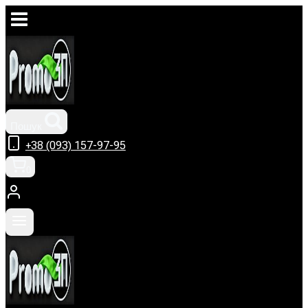
Перейти
до
вмісту
Пошук
+38 (093) 157-97-95
0