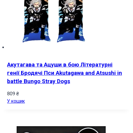
Акутагава та Ацуши в бою Літературні
генії Бродячі Пси Akutagawa and Atsushi in
battle Bungo Stray Dogs
809
₴
У кошик