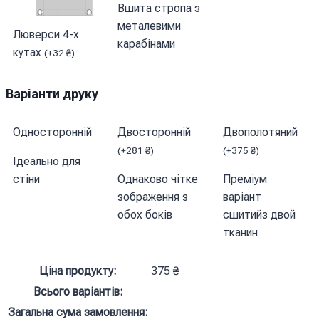
Вшита стропа з
металевими
Люверси 4-х
карабінами
кутах
(
+
32
₴
)
Варіанти друку
Односторонній
Двосторонній
Двополотяний
(
+
281
₴
)
(
+
375
₴
)
Ідеально для
стіни
Однаково чітке
Преміум
зображення з
варіант
обох боків
сшитийз двой
тканин
Ціна продукту:
375
₴
Всього варіантів:
Загальна сума замовлення: