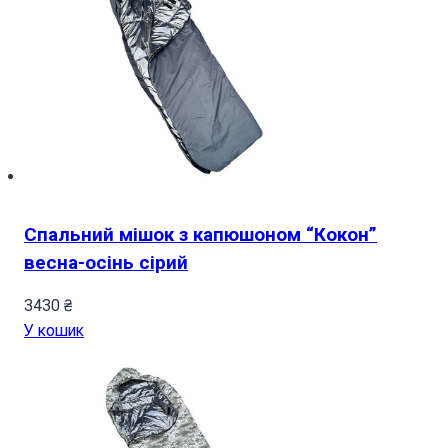
Спальний мішок з капюшоном “Кокон”
весна-осінь сірий
3430
₴
У кошик