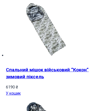
Спальний мішок військовий “Кокон”
зимовий піксель
6190
₴
У кошик