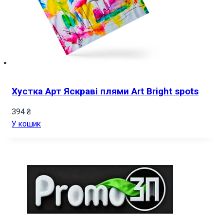
Хустка Арт Яскраві плями Art Bright spots
394
₴
У кошик