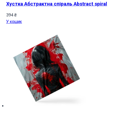
Хустка Абстрактна спіраль Abstract spiral
394
₴
У кошик