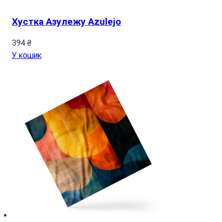
Хустка Азулежу Azulejo
394
₴
У кошик