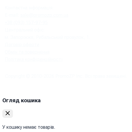
Контактна інформація:
E-mail:
sale@promozp.com.ua
+38 (093) 157-97-95
Центральний офіс:
м. Запоріжжя, Рибальський провулок, 1.
Договір оферти
Обмін та повернення
Політика конфіденційності
Copyright © 2010-
2026
PromoZP Inc. Всі права захищені.
Огляд кошика
У кошику немає товарів.