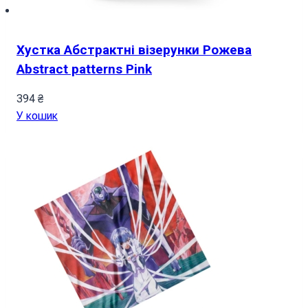
Хустка Абстрактні візерунки Рожева
Abstract patterns Pink
394
₴
У кошик