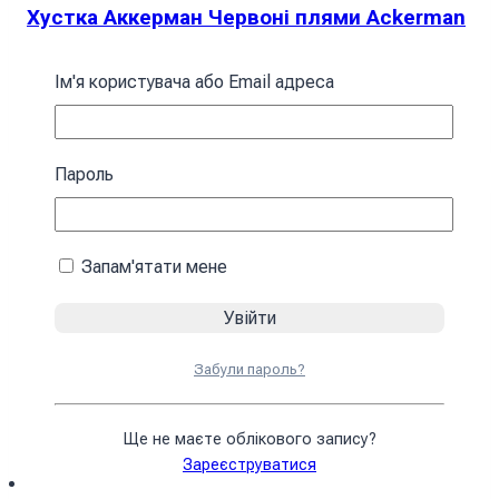
Хустка Аккерман Червоні плями Ackerman
Red spots
Ім'я користувача або Email адреса
394
₴
У кошик
Пароль
Запам'ятати мене
Забули пароль?
Ще не маєте облікового запису?
Зареєструватися