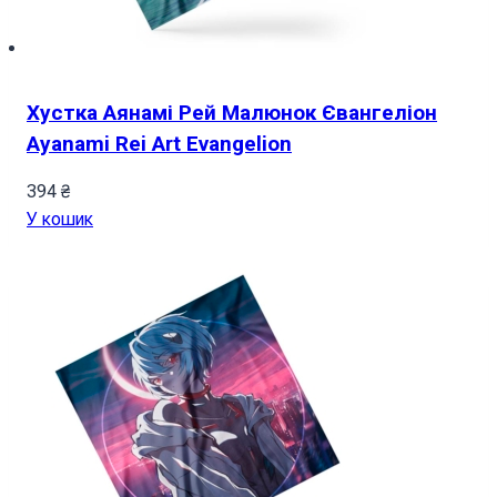
Хустка Аянамі Рей Малюнок Євангеліон
Ayanami Rei Art Evangelion
394
₴
У кошик