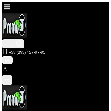
Перейти
до
вмісту
Пошук
+38 (093) 157-97-95
0