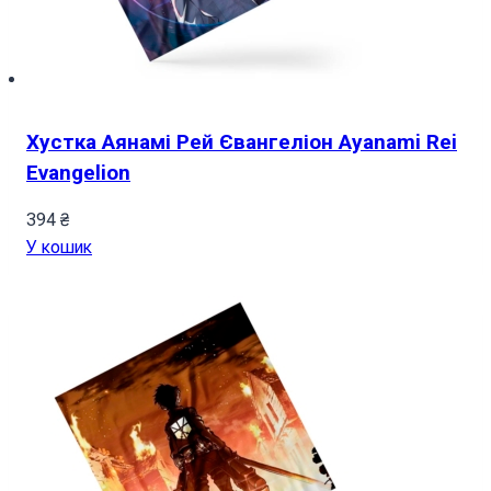
Хустка Аянамі Рей Євангеліон Ayanami Rei
Evangelion
394
₴
У кошик