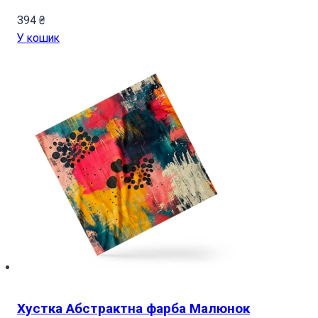
394
₴
У кошик
Хустка Абстрактна фарба Малюнок