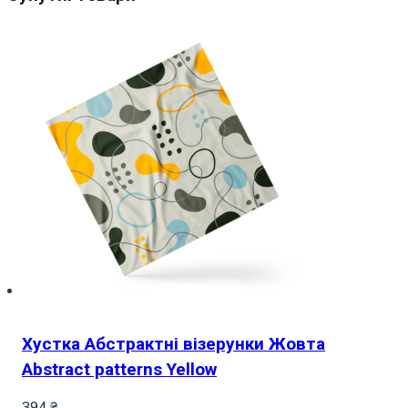
Хустка Абстрактні візерунки Жовта
Abstract patterns Yellow
394
₴