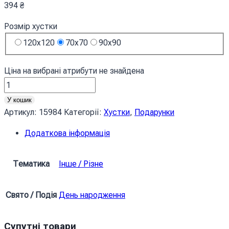
394
₴
Розмір хустки
120x120
70x70
90x90
Ціна на вибрані атрибути не знайдена
Хустка
Прапор
У кошик
Великобританія
Артикул:
15984
Категорії:
Хустки
,
Подарунки
Flag
Додаткова інформація
Great
Britain
кількість
Тематика
Інше / Різне
Свято / Подія
День народження
Супутні товари