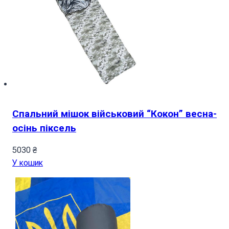
Спальний мішок військовий “Кокон” весна-
осінь піксель
5030
₴
У кошик