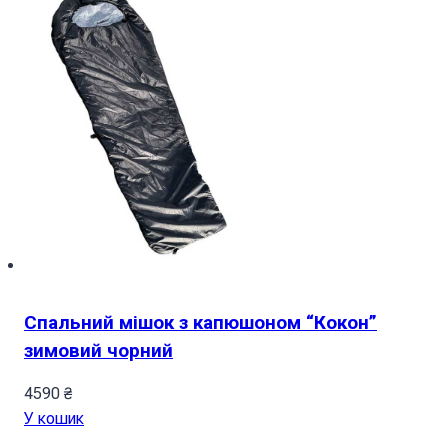
Спальний мішок з капюшоном “Кокон”
зимовий чорний
4590
₴
У кошик