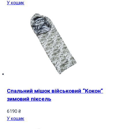
У кошик
Спальний мішок військовий “Кокон”
зимовий піксель
6190
₴
У кошик