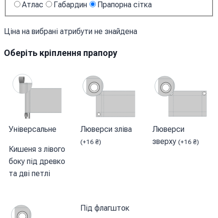
Атлас
Габардин
Прапорна сітка
Ціна на вибрані атрибути не знайдена
Оберіть кріплення прапору
Універсальне
Люверси зліва
Люверси
зверху
(
+
16
₴
)
(
+
16
₴
)
Кишеня з лівого
боку під древко
та дві петлі
Під флагшток