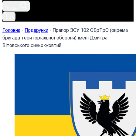
Пошук
0
Головна
-
Подарунки
-
Прапор ЗСУ 102 ОБрТрО (окрема
бригада територіальної оборони) імені Дмитра
Вітовського синьо-жовтий