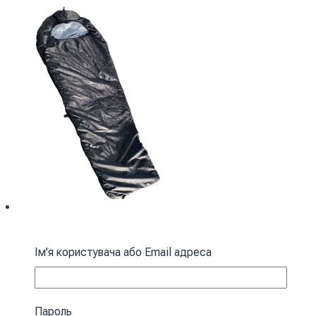
Спальний мішок з капюшоном “Кокон”
Ім'я користувача або Email адреса
весна-осінь чорний
3430
₴
Пароль
У кошик