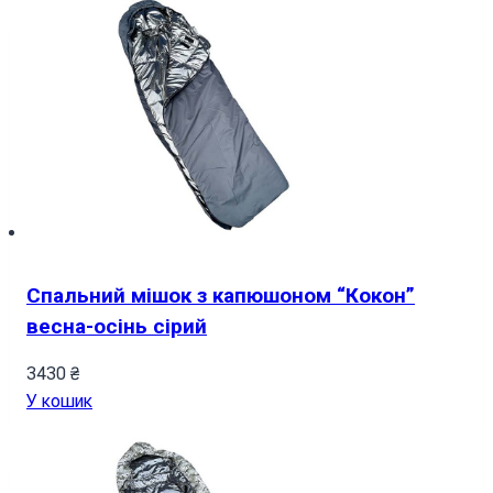
Спальний мішок з капюшоном “Кокон”
весна-осінь сірий
3430
₴
У кошик