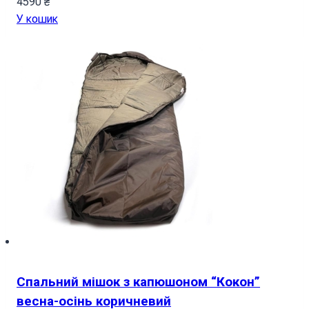
4590
₴
У кошик
Спальний мішок з капюшоном “Кокон”
весна-осінь коричневий