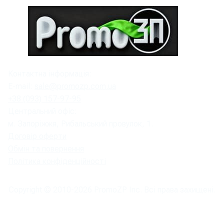
Контактна інформація:
E-mail:
sale@promozp.com.ua
+38 (093) 157-97-95
Центральний офіс:
м. Запоріжжя, Рибальський провулок, 1.
Договір оферти
Обмін та повернення
Політика конфіденційності
Copyright © 2010-
2026
PromoZP Inc. Всі права захищені.