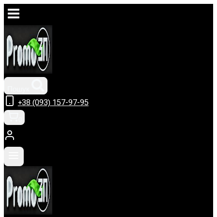
Перейти
до
вмісту
Пошук
+38 (093) 157-97-95
0