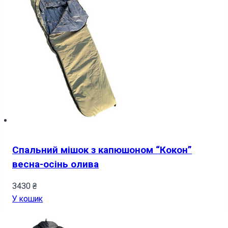
Спальний мішок з капюшоном “Кокон”
весна-осінь олива
3430
₴
У кошик