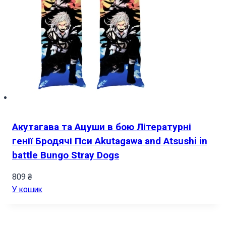
Акутагава та Ацуши в бою Літературні
генії Бродячі Пси Akutagawa and Atsushi in
battle Bungo Stray Dogs
809
₴
У кошик