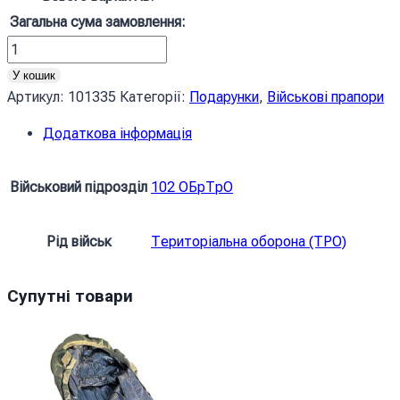
Загальна сума замовлення:
Прапор
ЗСУ
У кошик
102
Артикул:
101335
Категорії:
Подарунки
,
Військові прапори
ОБрТрО
Додаткова інформація
(окрема
бригада
територіальної
Військовий підрозділ
102 ОБрТрО
оборони)
імені
Рід військ
Територіальна оборона (ТРО)
Дмитра
Вітовського
синьо-
Супутні товари
жовтий
кількість