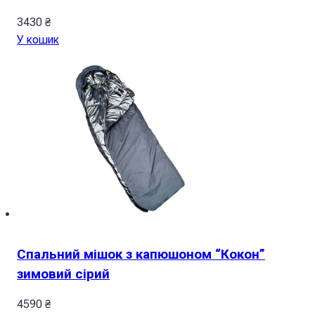
3430
₴
У кошик
Спальний мішок з капюшоном “Кокон”
зимовий сірий
4590
₴