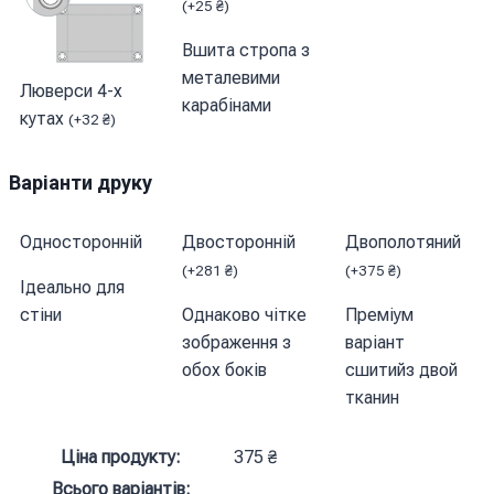
(
+
25
₴
)
Вшита стропа з
металевими
Люверси 4-х
карабінами
кутах
(
+
32
₴
)
Варіанти друку
Односторонній
Двосторонній
Двополотяний
(
+
281
₴
)
(
+
375
₴
)
Ідеально для
стіни
Однаково чітке
Преміум
зображення з
варіант
обох боків
сшитийз двой
тканин
Ціна продукту:
375
₴
Всього варіантів: