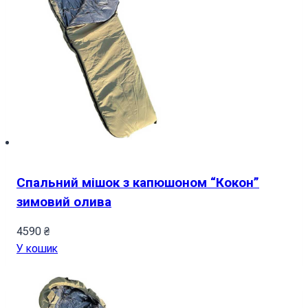
Спальний мішок з капюшоном “Кокон”
зимовий олива
4590
₴
У кошик