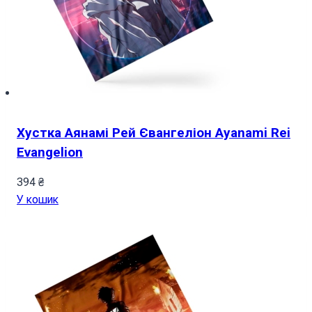
Хустка Аянамі Рей Євангеліон Ayanami Rei
Evangelion
394
₴
У кошик