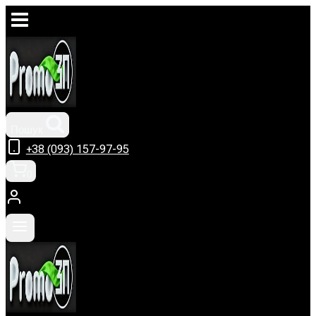
Перейти
до
вмісту
Пошук
+38 (093) 157-97-95
0