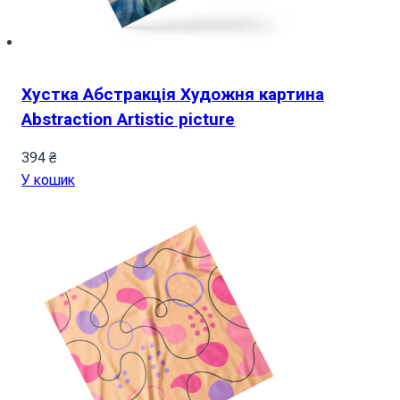
Хустка Абстракція Художня картина
Abstraction Artistic picture
394
₴
У кошик