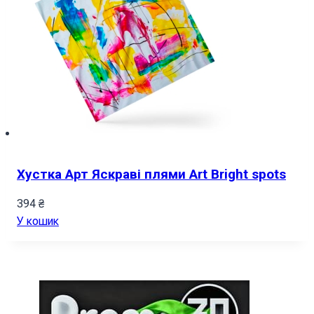
Хустка Арт Яскраві плями Art Bright spots
394
₴
У кошик