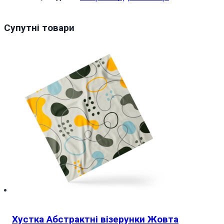
Супутні товари
Хустка Абстрактні візерунки Жовта