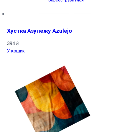
Зареєструватися
Хустка Азулежу Azulejo
394
₴
У кошик