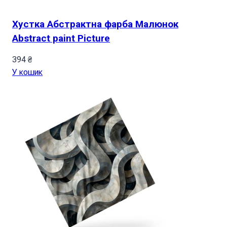
Хустка Абстрактна фарба Малюнок
Abstract paint Picture
394
₴
У кошик