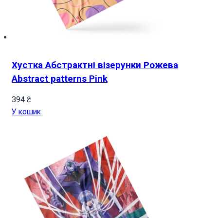
Хустка Абстрактні візерунки Рожева
Abstract patterns Pink
394
₴
У кошик