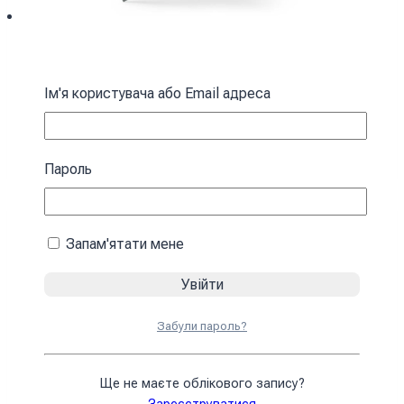
Хустка Аккерман Червоні плями Ackerman
Red spots
Ім'я користувача або Email адреса
394
₴
У кошик
Пароль
Запам'ятати мене
Забули пароль?
Ще не маєте облікового запису?