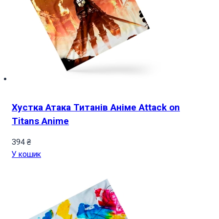
Хустка Атака Титанів Аніме Attack on
Titans Anime
394
₴
У кошик