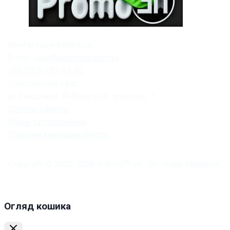
Контактна інформація:
E-mail:
sale@promozp.com.ua
+38 (093) 157-97-95
Центральний офіс:
м. Запоріжжя, Рибальський провулок, 1.
Договір оферти
Обмін та повернення
Політика конфіденційності
Copyright © 2010-
2026
PromoZP Inc. Всі права захищені.
Огляд кошика