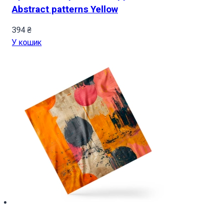
Abstract patterns Yellow
394
₴
У кошик