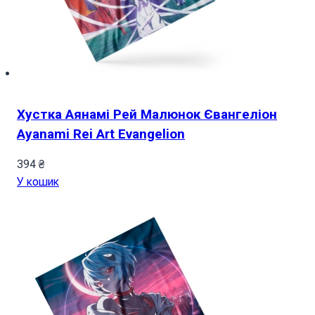
Хустка Аянамі Рей Малюнок Євангеліон
Ayanami Rei Art Evangelion
394
₴
У кошик