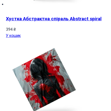
Хустка Абстрактна спіраль Abstract spiral
394
₴
У кошик