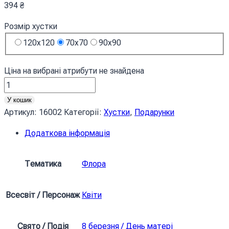
394
₴
Розмір хустки
120x120
70x70
90x90
Ціна на вибрані атрибути не знайдена
Хустка
Розпис
У кошик
Квіти
Артикул:
16002
Категорії:
Хустки
,
Подарунки
Чорний
Додаткова інформація
фон
Painting
Flowers
Тематика
Флора
Black
background
Всесвіт / Персонаж
Квіти
кількість
Свято / Подія
8 березня / День матері