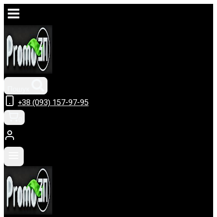
Перейти
до
вмісту
Пошук
+38 (093) 157-97-95
0