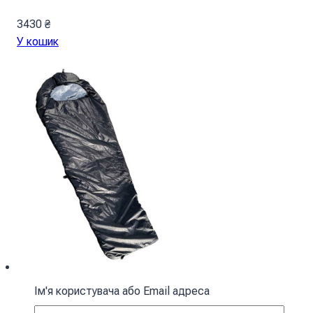
3430
₴
У кошик
Ім'я користувача або Email адреса
Спальний мішок з капюшоном “Кокон”