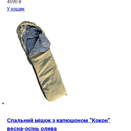
4590
₴
У кошик
Спальний мішок з капюшоном “Кокон”
весна-осінь олива