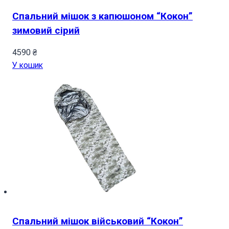
Спальний мішок з капюшоном “Кокон”
зимовий сірий
4590
₴
У кошик
Спальний мішок військовий “Кокон”