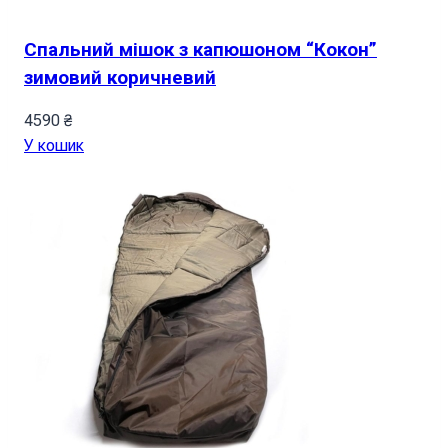
Спальний мішок з капюшоном “Кокон”
зимовий коричневий
4590
₴
У кошик