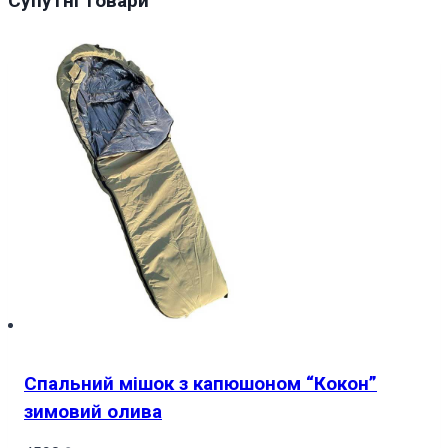
Супутні товари
Казковий
ліс
Fox
Night
Tale
Fairytale
forest
кількість
Спальний мішок з капюшоном “Кокон”
зимовий олива