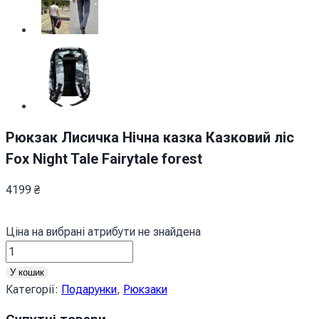
Рюкзак Лисичка Нічна казка Казковий ліс
Fox Night Tale Fairytale forest
4199
₴
Ціна на вибрані атрибути не знайдена
Рюкзак
Лисичка
У кошик
Нічна
Категорії:
Подарунки
,
Рюкзаки
казка