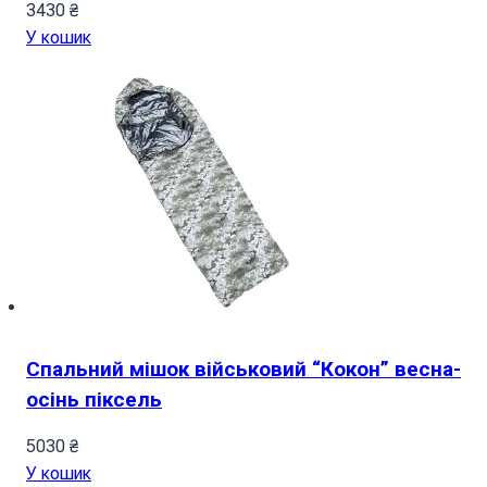
3430
₴
У кошик
Спальний мішок військовий “Кокон” весна-
осінь піксель
5030
₴
У кошик