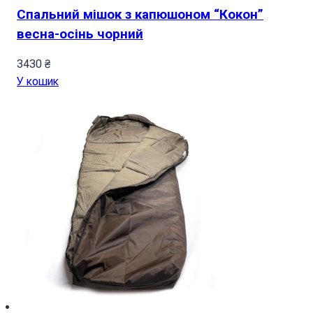
Спальний мішок з капюшоном “Кокон”
весна-осінь чорний
3430
₴
У кошик