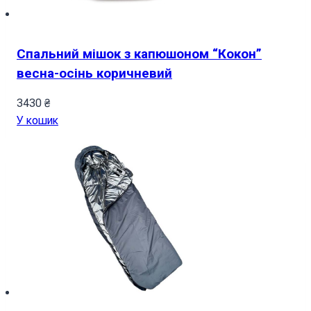
Спальний мішок з капюшоном “Кокон”
весна-осінь коричневий
3430
₴
У кошик