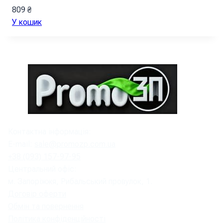
809
₴
У кошик
Контактна інформація:
E-mail:
sale@promozp.com.ua
+38 (093) 157-97-95
Центральний офіс:
м. Запоріжжя, Рибальський провулок, 1.
Договір оферти
Обмін та повернення
Політика конфіденційності