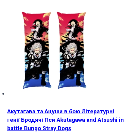
Акутагава та Ацуши в бою Літературні
генії Бродячі Пси Akutagawa and Atsushi in
battle Bungo Stray Dogs