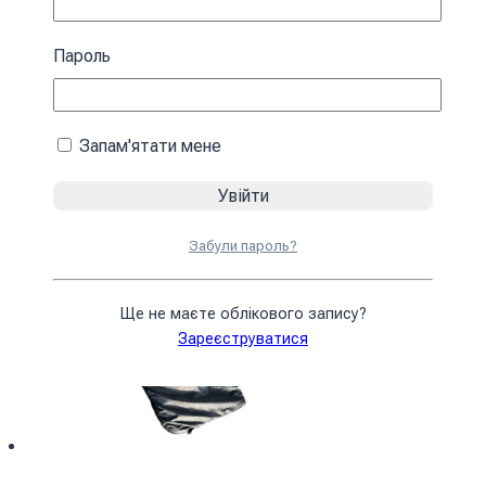
зимовий чорний
Пароль
4590
₴
У кошик
Запам'ятати мене
Забули пароль?
Ще не маєте облікового запису?
Зареєструватися