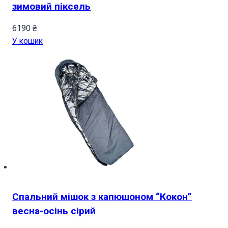
зимовий піксель
6190
₴
У кошик
Спальний мішок з капюшоном “Кокон”
весна-осінь сірий