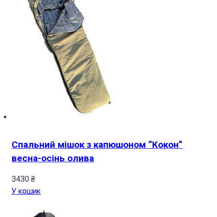
Спальний мішок з капюшоном “Кокон”
весна-осінь олива
3430
₴
У кошик