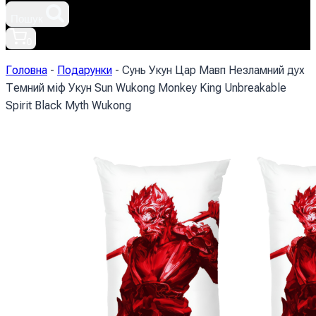
Пошук
0
Головна
-
Подарунки
-
Сунь Укун Цар Мавп Незламний дух
Темний міф Укун Sun Wukong Monkey King Unbreakable
Spirit Black Myth Wukong