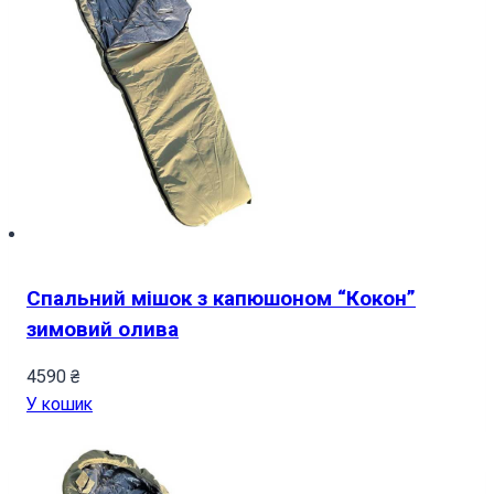
Спальний мішок з капюшоном “Кокон”
зимовий олива
4590
₴
У кошик