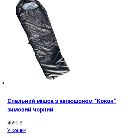
Спальний мішок з капюшоном “Кокон”
зимовий чорний
4590
₴
У кошик