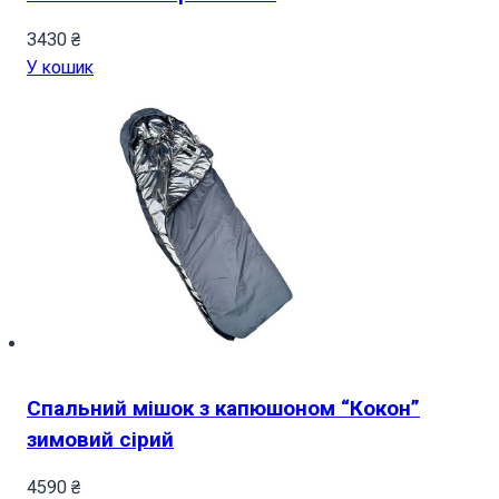
3430
₴
У кошик
Спальний мішок з капюшоном “Кокон”
зимовий сірий
4590
₴