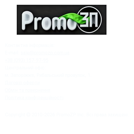
Контактна інформація:
E-mail:
sale@promozp.com.ua
+38 (093) 157-97-95
Центральний офіс:
м. Запоріжжя, Рибальський провулок, 1.
Договір оферти
Обмін та повернення
Політика конфіденційності
Copyright © 2010-
2026
PromoZP Inc. Всі права захищені.