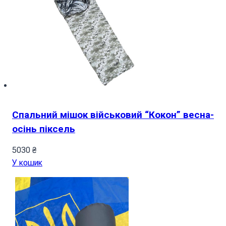
Спальний мішок військовий “Кокон” весна-
осінь піксель
5030
₴
У кошик