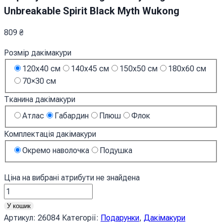
Unbreakable Spirit Black Myth Wukong
809
₴
Розмір дакімакури
120x40 см
140x45 см
150x50 см
180x60 см
70×30 см
Тканина дакімакури
Атлас
Габардин
Плюш
Флок
Комплектація дакімакури
Окремо наволочка
Подушка
Ціна на вибрані атрибути не знайдена
Сунь
Укун
У кошик
Цар
Артикул:
26084
Категорії:
Подарунки
,
Дакімакури