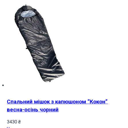
Спальний мішок з капюшоном “Кокон”
весна-осінь чорний
3430
₴