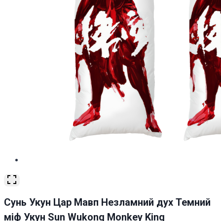
Сунь Укун Цар Мавп Незламний дух Темний
міф Укун Sun Wukong Monkey King