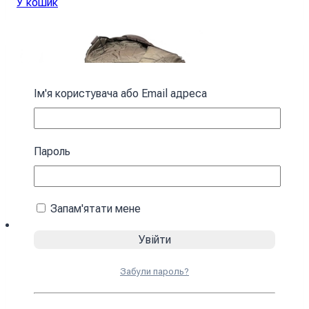
У кошик
Ім'я користувача або Email адреса
Пароль
Запам'ятати мене
Спальний мішок з капюшоном “Кокон”
Забули пароль?
зимовий коричневий