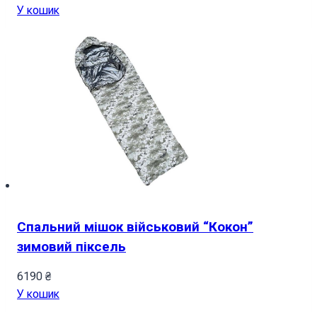
У кошик
Спальний мішок військовий “Кокон”
зимовий піксель
6190
₴
У кошик