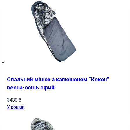
Спальний мішок з капюшоном “Кокон”
весна-осінь сірий
3430
₴
У кошик