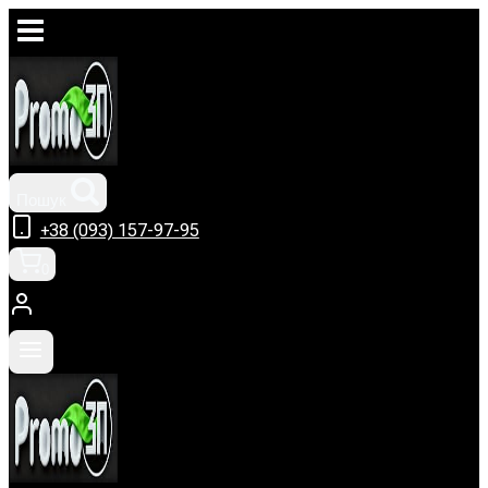
Перейти
до
вмісту
Пошук
+38 (093) 157-97-95
0