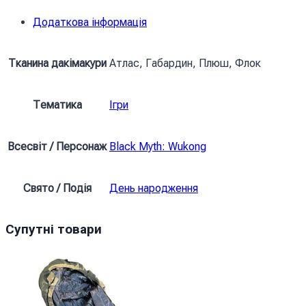
Мавп
Додаткова інформація
Незламний
дух
Темний
Тканина дакімакури
Атлас, Габардин, Плюш, Флок
міф
Укун
Тематика
Ігри
Sun
Wukong
Monkey
Всесвіт / Персонаж
Black Myth: Wukong
King
Unbreakable
Свято / Подія
День народження
Spirit
Black
Супутні товари
Myth
Wukong
кількість