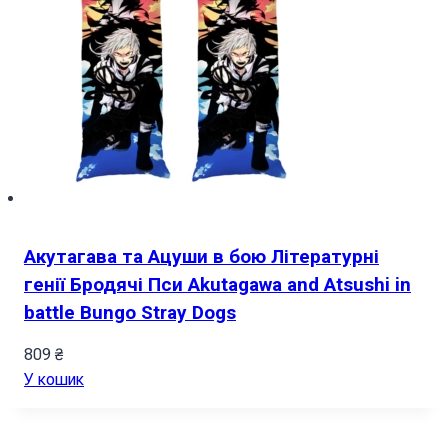
Акутагава та Ацуши в бою Літературні
генії Бродячі Пси Akutagawa and Atsushi in
battle Bungo Stray Dogs
809
₴
У кошик