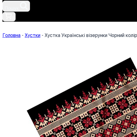
Пошук
0
Головна
-
Хустки
-
Хустка Українські візерунки Чорний колір 