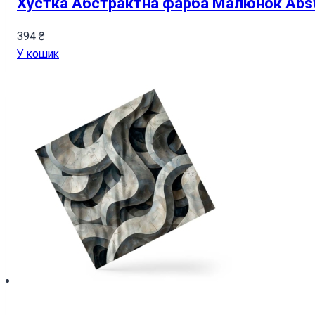
Хустка Абстрактна фарба Малюнок Abstra
394
₴
У кошик