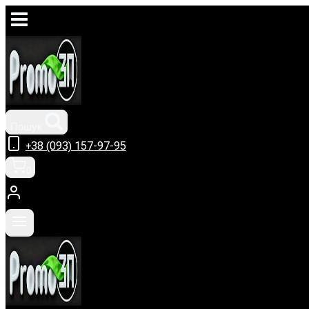
Перейти
до
вмісту
Пошук
+38 (093) 157-97-95
0