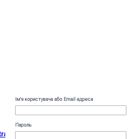
Ім'я користувача або Email адреса
Пароль
act patterns Yellow