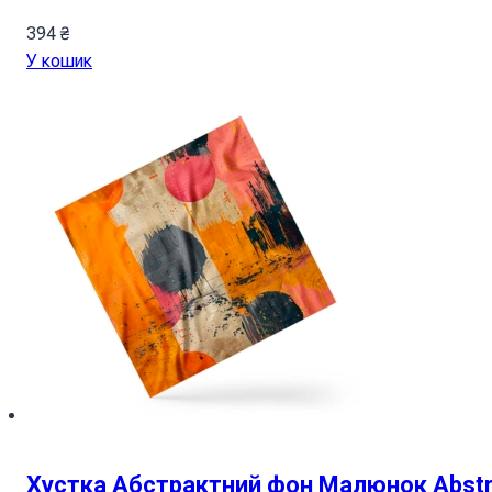
394
₴
У кошик
Хустка Абстрактний фон Малюнок Abstra