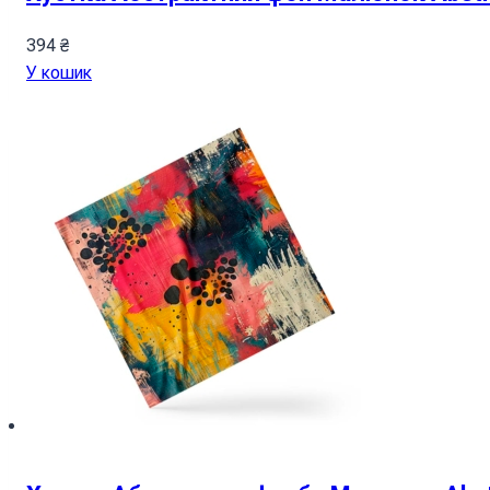
394
₴
У кошик