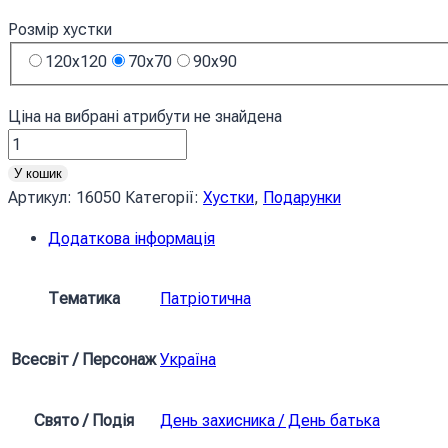
Розмір хустки
120x120
70x70
90x90
Ціна на вибрані атрибути не знайдена
Хустка
Українські
У кошик
візерунки
Артикул:
16050
Категорії:
Хустки
,
Подарунки
Чорний
Додаткова інформація
колір
Ukrainian
patterns
Тематика
Патріотична
Black
кількість
Всесвіт / Персонаж
Україна
Свято / Подія
День захисника / День батька