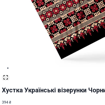
Хустка Українські візерунки Чорний
394
₴