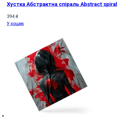
Хустка Абстрактна спіраль Abstract spiral
394
₴
У кошик