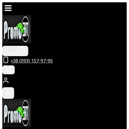
Перейти
до
вмісту
Пошук
+38 (093) 157-97-95
0