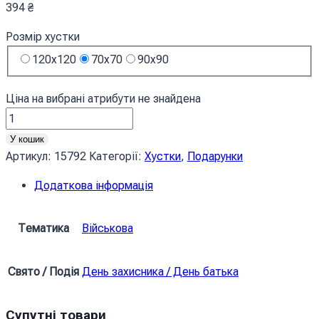
394
₴
Розмір хустки
120x120
70x70
90x90
Ціна на вибрані атрибути не знайдена
Хустка
Військовий
У кошик
камуфляж
Артикул:
15792
Категорії:
Хустки
,
Подарунки
Сірий
Додаткова інформація
Military
camouflage
Gray
Тематика
Військова
кількість
Свято / Подія
День захисника / День батька
Супутні товари