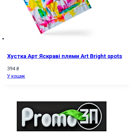
Хустка Арт Яскраві плями Art Bright spots
394
₴
У кошик