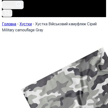
Пошук
0
Головна
-
Хустки
-
Хустка Військовий камуфляж Сірий
Military camouflage Gray