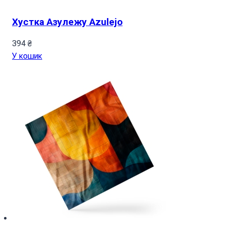
Хустка Азулежу Azulejo
394
₴
У кошик