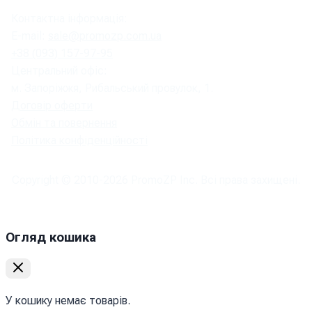
Контактна інформація:
E-mail:
sale@promozp.com.ua
+38 (093) 157-97-95
Центральний офіс:
м. Запоріжжя, Рибальський провулок, 1.
Договір оферти
Обмін та повернення
Політика конфіденційності
Copyright © 2010-
2026
PromoZP Inc. Всі права захищені.
Огляд кошика
У кошику немає товарів.