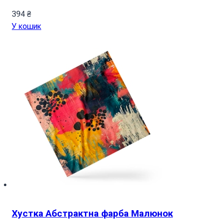
394
₴
У кошик
Хустка Абстрактна фарба Малюнок