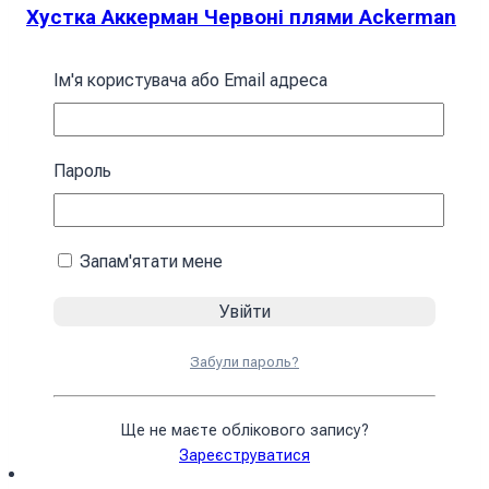
Хустка Аккерман Червоні плями Ackerman
Red spots
Ім'я користувача або Email адреса
394
₴
У кошик
Пароль
Запам'ятати мене
Забули пароль?
Ще не маєте облікового запису?
Зареєструватися