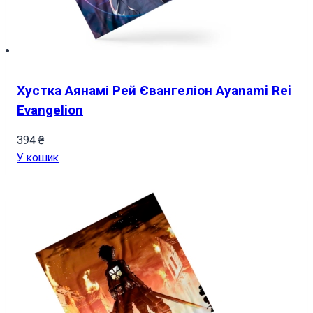
Хустка Аянамі Рей Євангеліон Ayanami Rei
Evangelion
394
₴
У кошик