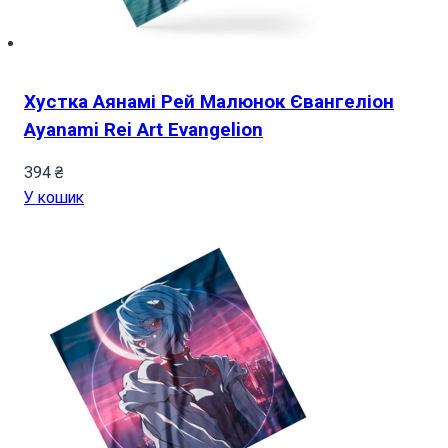
Хустка Аянамі Рей Малюнок Євангеліон
Ayanami Rei Art Evangelion
394
₴
У кошик