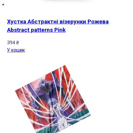
Хустка Абстрактні візерунки Рожева
Abstract patterns Pink
394
₴
У кошик