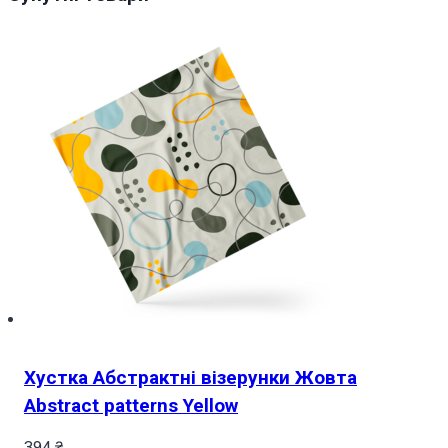
Хустка Абстрактні візерунки Жовта
Abstract patterns Yellow
394
₴