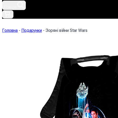
Пошук
0
Головна
-
Подарунки
-
Зоряні війни Star Wars