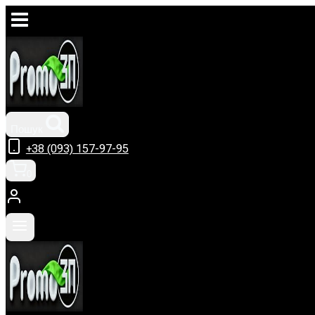
Перейти
до
вмісту
Пошук
+38 (093) 157-97-95
0