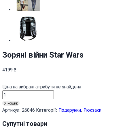
Зоряні війни Star Wars
4199
₴
Ціна на вибрані атрибути не знайдена
Зоряні
війни
У кошик
Star
Артикул:
26846
Категорії:
Подарунки
,
Рюкзаки
Wars
кількість
Супутні товари